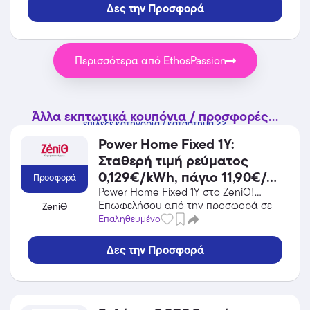
εκπτώσεις!
Δες την Προσφορά
Περισσότερα από EthosPassion
Άλλα εκπτωτικά κουπόνια / προσφορές...
επίλεξε κατηγορία / κατάστημα >>
Power Home Fixed 1Y:
Σταθερή τιμή ρεύματος
0,129€/kWh, πάγιο 11,90€/
Προσφορά
μήνα & δώρο Κάρτα Υγείας
Power Home Fixed 1Y στο ZeniΘ!
Επωφελήσου από την προσφορά σε
ZeniΘ
ΕΥ ΖΗΝ 150€!
Ενέργεια / Φωτοβολταϊκά του ZeniΘ
Επαληθευμένο
και κέρδισε από τις εκπτώσεις!
Δες την Προσφορά