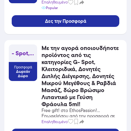
προσφορά σε Προϊόντα Ενηλίκων
Επαληθευμένο
(+18) του EthosPassion και κέρδισε
Popular
από τις εκπτώσεις!
Δες την Προσφορά
Με την αγορά οποιουδήποτε
- Spot, Κλειτοριδικά, Δονητές Διπλής Διέγερσης, Δονητές Μικρού Μεγέθους &amp%
προϊόντος από τις
κατηγορίες G- Spot,
Προσφορά
Κλειτοριδικά, Δονητές
Δωρεάν
Διπλής Διέγερσης, Δονητές
Δώρο
Μικρού Μεγέθους & Ραβδιά
Μασάζ, δώρο Βρώσιμο
Λιπαντικό με Γεύση
Φράουλα 5ml!
Free gift! στο EthosPassion!
Επωφελήσου από την προσφορά σε
Προϊόντα Ενηλίκων (+18) του
Επαληθευμένο
EthosPassion και κέρδισε από τις