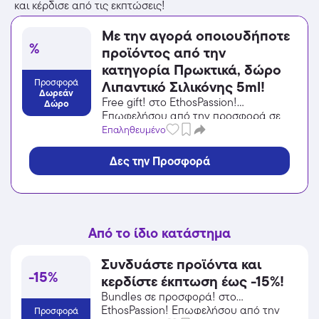
και κέρδισε από τις εκπτώσεις!
Με την αγορά οποιουδήποτε
%
προϊόντος από την
κατηγορία Πρωκτικά, δώρο
Προσφορά
Λιπαντικό Σιλικόνης 5ml!
Δωρεάν
Free gift! στο EthosPassion!
Δώρο
Επωφελήσου από την προσφορά σε
Προϊόντα Ενηλίκων (+18) του
Επαληθευμένο
EthosPassion και κέρδισε από τις
εκπτώσεις!
Δες την Προσφορά
Από το ίδιο κατάστημα
Συνδυάστε προϊόντα και
-15%
κερδίστε έκπτωση έως -15%!
Bundles σε προσφορά! στο
EthosPassion! Επωφελήσου από την
Προσφορά