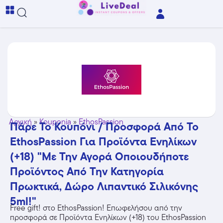
Αρχική
»
Kouponia
»
EthosPassion
Πάρε Το Κουπόνι / Προσφορά Από Το
EthosPassion Για Προϊόντα Ενηλίκων
(+18) "Με Την Αγορά Οποιουδήποτε
Προϊόντος Από Την Κατηγορία
Πρωκτικά, Δώρο Λιπαντικό Σιλικόνης
5ml!"
Free gift! στο EthosPassion! Επωφελήσου από την
προσφορά σε Προϊόντα Ενηλίκων (+18) του EthosPassion