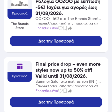
Ρολόγια OOZOO με έκπτωση
-5€! Ισχύει για αγορές έως
31/08/2026.
Προσφορά
OOZOO, -5€! στο The Brands Store!
Επωφελήσου από την προσφορά σε
The Brands
Store
Ρολόγια του The Brands Store και
Επαληθευμένο
κέρδισε από τις εκπτώσεις!
Δες την Προσφορά
Final price drop – even more
styles now up to 50% off!
Valid until 31/08/2026.
Προσφορά
Summer Sale! στο mat fashion (INT)!
Επωφελήσου από την προσφορά σε
Αξεσουάρ του mat fashion (INT) και
Επαληθευμένο
κέρδισε από τις εκπτώσεις!
Δες την Προσφορά