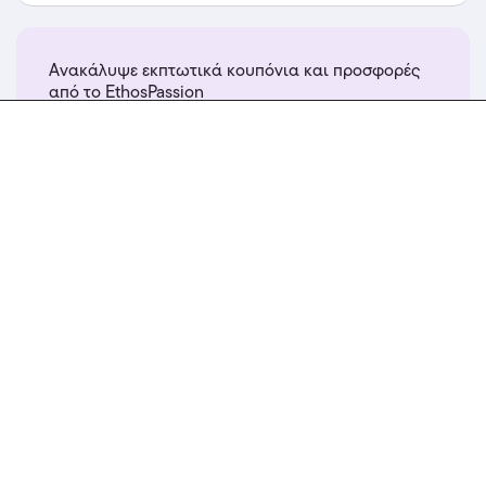
Ανακάλυψε εκπτωτικά κουπόνια και προσφορές
από το EthosPassion
περισσότερα...
Temu
100€ Coupon Bundle Κωδικός Κουπονιού στο
Temu app, με τη χρήση του κωδικού
Featured
Δες κι αυτά
Εκπτώσεις έως -70% και δωρεάν μεταφορικά!
Ισχύει για αγορές έως 31/08/2026.