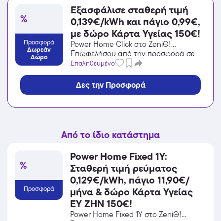
Εξασφάλισε σταθερή τιμή
%
0,139€/kWh και πάγιο 0,99€,
με δώρο Κάρτα Υγείας 150€!
Προσφορά
Power Home Click στο ZeniΘ!
Δωρεάν
Επωφελήσου από την προσφορά σε
Δώρο
Ενέργεια / Φωτοβολταϊκά του ZeniΘ
Επαληθευμένο
και κέρδισε από τις εκπτώσεις!
Δες την Προσφορά
Από το ίδιο κατάστημα
Power Home Fixed 1Y:
%
Σταθερή τιμή ρεύματος
0,129€/kWh, πάγιο 11,90€/
Προσφορά
μήνα & δώρο Κάρτα Υγείας
ΕΥ ΖΗΝ 150€!
Power Home Fixed 1Y στο ZeniΘ!