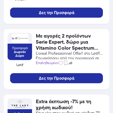
τις εκπτώσεις!
Δες την Προσφορά
Με αγορές 2 προϊόντων
Serie Expert, δώρο μια
Vitamino Color Spectrum
Προσφορά
Δωρεάν
Μάσκα 75ml!
L'oreal Professionnel Offer! στο Letif!
Δώρο
Επωφελήσου από την προσφορά σε
Προσωπική Φροντίδα / Καλλυντικά
Επαληθευμένο
Letif
του Letif και κέρδισε από τις
εκπτώσεις!
Δες την Προσφορά
Extra έκπτωση -7% με τη
χρήση κωδικού!
Κάνε κλικ στον κωδικό και κέρδισε 7%