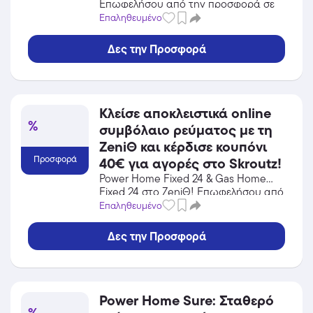
Επωφελήσου από την προσφορά σε
Ενέργεια / Φωτοβολταϊκά του ZeniΘ
Επαληθευμένο
και κέρδισε από τις εκπτώσεις!
Δες την Προσφορά
Κλείσε αποκλειστικά online
%
συμβόλαιο ρεύματος με τη
ZeniΘ και κέρδισε κουπόνι
Προσφορά
40€ για αγορές στο Skroutz!
Power Home Fixed 24 & Gas Home
Fixed 24 στο ZeniΘ! Επωφελήσου από
την προσφορά σε Ενέργεια /
Επαληθευμένο
Φωτοβολταϊκά του ZeniΘ και κέρδισε
από τις εκπτώσεις!
Δες την Προσφορά
Power Home Sure: Σταθερό