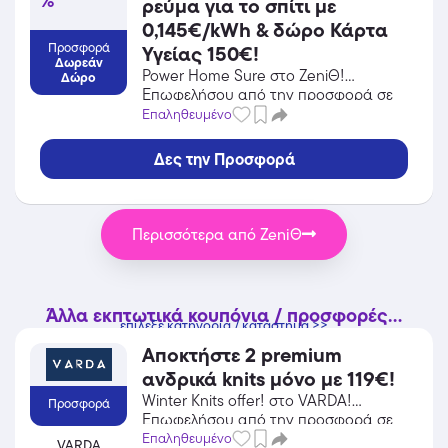
%
ρεύμα για το σπίτι με
0,145€/kWh & δώρο Κάρτα
Προσφορά
Υγείας 150€!
Δωρεάν
Power Home Sure στο ZeniΘ!
Δώρο
Επωφελήσου από την προσφορά σε
Ενέργεια / Φωτοβολταϊκά του ZeniΘ
Επαληθευμένο
και κέρδισε από τις εκπτώσεις!
Δες την Προσφορά
Περισσότερα από ZeniΘ
Άλλα εκπτωτικά κουπόνια / προσφορές...
επίλεξε κατηγορία / κατάστημα >>
Αποκτήστε 2 premium
ανδρικά knits μόνο με 119€!
Winter Knits offer! στο VARDA!
Προσφορά
Επωφελήσου από την προσφορά σε
Ένδυση του VARDA και κέρδισε από
Επαληθευμένο
VARDA