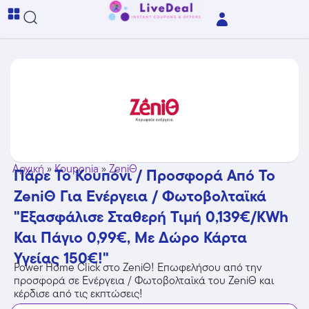
Αρχική
»
Kouponia
»
ZeniΘ
Πάρε Το Κουπόνι / Προσφορά Από Το
ZeniΘ Για Ενέργεια / Φωτοβολταϊκά
"Εξασφάλισε Σταθερή Τιμή 0,139€/kWh
Και Πάγιο 0,99€, Με Δώρο Κάρτα
Υγείας 150€!"
Power Home Click στο ZeniΘ! Επωφελήσου από την
προσφορά σε Ενέργεια / Φωτοβολταϊκά του ZeniΘ και
κέρδισε από τις εκπτώσεις!