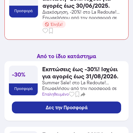
αγορές έως 30/06/2025.
Προσφορά
Διακόσμηση, -20%! στο La Redoute!
Επωφελήσου από την προσφορά σε
Είδη Σπιτιού / Κήπος / DIY του La
Έληξε!
Redoute και κέρδισε από τις
εκπτώσεις!
Από το ίδιο κατάστημα
Εκπτώσεις έως -30%! Ισχύει
-30%
για αγορές έως 31/08/2026.
Summer Sale! στο La Redoute!
Επωφελήσου από την προσφορά σε
Προσφορά
Είδη Σπιτιού / Κήπος / DIY του La
Επαληθευμένο
Redoute και κέρδισε από τις
εκπτώσεις!
Δες την Προσφορά