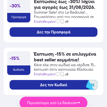
Εκπτώσεις έως -30%! Ισχύει
-30%
για αγορές έως 31/08/2026.
Summer Sale! στο La Redoute!
Επωφελήσου από την προσφορά σε
Προσφορά
Αξεσουάρ του La Redoute και κέρδισε
Επαληθευμένο
από τις εκπτώσεις!
Δες την Προσφορά
Έκπτωση -15% σε επιλεγμένα
-15%
best seller κομμάτια!
Κάνε κλικ στον κωδικό και κέρδισε 15%
έκπτωση στην κατηγορία Αξεσουάρ
Κωδικός
από το La Redoute!
Επαληθευμένο
Δες τον Κωδικό
BEST15
Περισσότερα από La Redoute