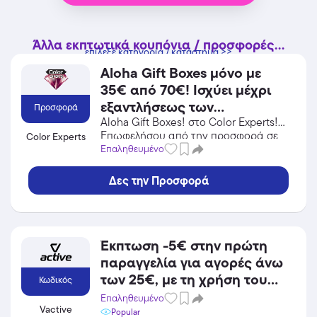
Άλλα εκπτωτικά κουπόνια / προσφορές...
επίλεξε κατηγορία / κατάστημα >>
Aloha Gift Boxes μόνο με
35€ από 70€! Ισχύει μέχρι
εξαντλήσεως των
Προσφορά
αποθεμάτων.
Aloha Gift Boxes! στο Color Experts!
Επωφελήσου από την προσφορά σε
Color Experts
Προσωπική Φροντίδα / Καλλυντικά
Επαληθευμένο
του Color Experts και κέρδισε από τις
εκπτώσεις!
Δες την Προσφορά
Έκπτωση -5€ στην πρώτη
παραγγελία για αγορές άνω
των 25€, με τη χρήση του
Κωδικός
κωδικού
Επαληθευμένο
Vactive
Popular