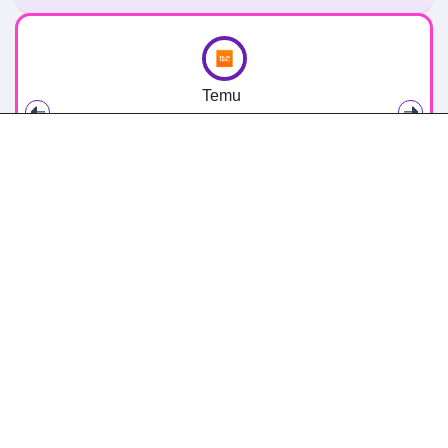
Temu
100€ Coupon Bundle Κωδικός Κουπονιού στο
Temu app, με τη χρήση του κωδικού
Featured
Δες κι αυτά
100€ Coupon Bundle Κωδικός Κουπονιού στο
Temu app, με τη χρήση του κωδικού
στο Temu
Extra -40% Έκπτωση σε όλα τα προϊόντα, με τη
χρήση του κωδικού
στο Temu