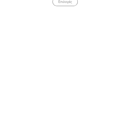
Επιλογές
Όλα τα καταστήματα >>
Αρχική
Κουπόνια
Deals
Καταστήματα
Προσφορές Ξενοδοχείων
Σχετικά με εμάς