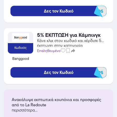
Δες τον Κωδικό
EURO5
5% ΕΚΠΤΩΣΗ για Κάμπινγκ
Κάνε κλικ στον κωδικό και κέρδισε 5%
έκπτωση στην κατηγορία
Κωδικός
Πολυκαταστήματα από το Banggood!
Επαληθευμένο
Banggood
Δες τον Κωδικό
BGCAMP5
Ανακάλυψε εκπτωτικά κουπόνια και προσφορές
από το La Redoute
περισσότερα...