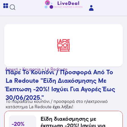
Αρχική
»
Kouponia
»
La Redoute
Πάρε Το Κουπόνι / Προσφορά Από Το
La Redoute "Είδη Διακόσμησης Με
Έκπτωση -20%! Ισχύει Για Αγορές Έως
30/06/2025."
Το παρακάτω κουπόνι / προσφορά στο ηλεκτρονικό
κατάστημα La Redoute
έχει λήξει
!
Είδη διακόσμησης με
-20%
έκπτωση -20%! Ισχύει για