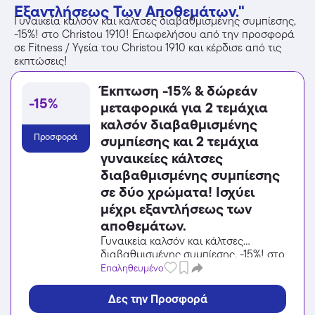
Εξαντλήσεως Των Αποθεμάτων."
Γυναικεία καλσόν και κάλτσες διαβαθμισμένης συμπίεσης,
-15%! στο Christou 1910! Επωφελήσου από την προσφορά
σε Fitness / Υγεία του Christou 1910 και κέρδισε από τις
εκπτώσεις!
Έκπτωση -15% & δώρεάν
-15%
μεταφορικά για 2 τεμάχια
καλσόν διαβαθμισμένης
Προσφορά
συμπίεσης και 2 τεμάχια
γυναικείες κάλτσες
διαβαθμισμένης συμπίεσης
σε δύο χρώματα! Ισχύει
μέχρι εξαντλήσεως των
αποθεμάτων.
Γυναικεία καλσόν και κάλτσες
διαβαθμισμένης συμπίεσης, -15%! στο
Christou 1910! Επωφελήσου από την
Επαληθευμένο
προσφορά σε Fitness / Υγεία του
Christou 1910 και κέρδισε από τις
Δες την Προσφορά
εκπτώσεις!