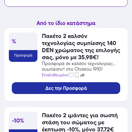
Από το ίδιο κατάστημα
Πακέτο 2 καλσόν
%
τεχνολογίας συμπίεσης 140
DEN χρώματος της επιλογής
Προσφορά
σας, μόνο με 35,98€!
Προσφορά σε καλσόν τεχνολογίας
συμπίεσης! στο Christou 1910!
Επωφελήσου από την προσφορά σε
Επαληθευμένο
Fitness / Υγεία του Christou 1910 και
κέρδισε από τις εκπτώσεις!
Δες την Προσφορά
Πακέτο 2 ιμάντες για σωστή
-10%
στάση του σώματος με
έκπτωση -10%, μόνο 37,72€