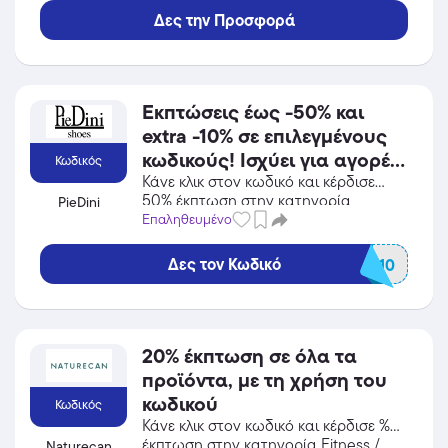
Δες την Προσφορά
Εκπτώσεις έως -50% και
extra -10% σε επιλεγμένους
κωδικούς! Ισχύει για αγορές
Κωδικός
έως 31/08/2026.
Κάνε κλικ στον κωδικό και κέρδισε
50% έκπτωση στην κατηγορία
PieDini
Αξεσουάρ από το PieDini!
Επαληθευμένο
Δες τον Κωδικό
SALE10
20% έκπτωση σε όλα τα
προϊόντα, με τη χρήση του
κωδικού
Κωδικός
Κάνε κλικ στον κωδικό και κέρδισε %
έκπτωση στην κατηγορία Fitness /
Naturecan