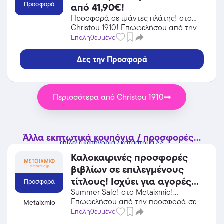
Προσφορά
από 41,90€!
Προσφορά σε ιμάντες πλάτης! στο
Christou 1910! Επωφελήσου από την
προσφορά σε Fitness / Υγεία του
Επαληθευμένο
Christou 1910 και κέρδισε από τις
εκπτώσεις!
Δες την Προσφορά
Περισσότερα από Christou 1910
Άλλα εκπτωτικά κουπόνια / προσφορές...
επίλεξε κατηγορία / κατάστημα >>
Καλοκαιρινές προσφορές
βιβλίων σε επιλεγμένους
τίτλους! Ισχύει για αγορές
Προσφορά
έως 19/08/2026.
Summer Sale! στο Metaixmio!
Επωφελήσου από την προσφορά σε
Metaixmio
Βιβλία / CD / DVD του Metaixmio και
Επαληθευμένο
κέρδισε από τις εκπτώσεις!