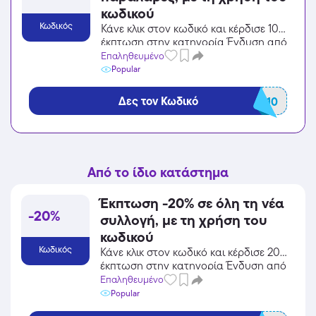
κωδικού
Κωδικός
Κάνε κλικ στον κωδικό και κέρδισε 10%
έκπτωση στην κατηγορία Ένδυση από
το Perfect Dress!
Επαληθευμένο
Popular
Δες τον Κωδικό
OFF10
Από το ίδιο κατάστημα
Έκπτωση -20% σε όλη τη νέα
-20%
συλλογή, με τη χρήση του
κωδικού
Κωδικός
Κάνε κλικ στον κωδικό και κέρδισε 20%
έκπτωση στην κατηγορία Ένδυση από
το Perfect Dress!
Επαληθευμένο
Popular