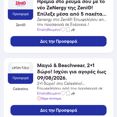
Ηρεμία στο ρεύμα σου με το
νέο ZeΝergy της ZeniΘ!
Επίλεξε μέσα από 5 πακέτα
Προσφορά
και εξασφάλισε σταθερή
Zenergy στο ZeniΘ! Επωφελήσου από
την προσφορά σε Ενέργεια /
ZeniΘ
τιμή για έναν ολόκληρο
Φωτοβολταϊκά του ZeniΘ και κέρδισε
Επαληθευμένο
χρόνο με άμεση
από τις εκπτώσεις!
ενεργοποίηση.
Δες την Προσφορά
Μαγιό & Beachwear, 2+1
δώρο! Ισχύει για αγορές έως
09/08/2026.
Προσφορά
2+1 δώρο! στο Celestino!
Επωφελήσου από την προσφορά σε
Celestino
Ένδυση του Celestino και κέρδισε από
Επαληθευμένο
τις εκπτώσεις!
Λήγει σύντομα
Δες την Προσφορά