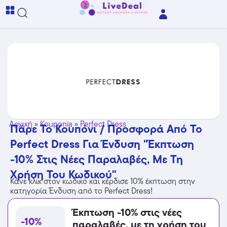
Αρχική
»
Kouponia
»
Perfect Dress
Πάρε Το Κουπόνι / Προσφορά Από Το
Perfect Dress Για Ένδυση "Έκπτωση
-10% Στις Νέες Παραλαβές, Με Τη
Χρήση Του Κωδικού"
Κάνε κλικ στον κωδικό και κέρδισε 10% έκπτωση στην
κατηγορία Ένδυση από το Perfect Dress!
Έκπτωση -10% στις νέες
-10%
παραλαβές, με τη χρήση του