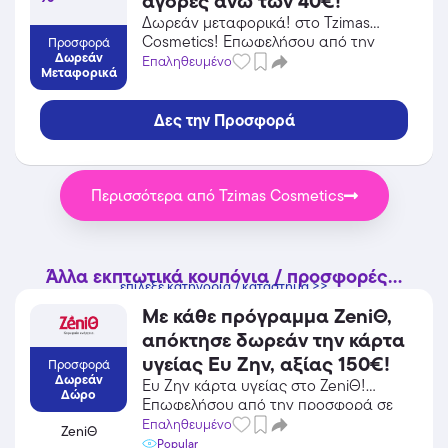
αγορές άνω των 40€!
Δωρεάν μεταφορικά! στο Tzimas
Cosmetics! Επωφελήσου από την
Προσφορά
Δωρεάν
προσφορά σε Προσωπική Φροντίδα /
Επαληθευμένο
Μεταφορικά
Καλλυντικά του Tzimas Cosmetics και
κέρδισε από τις εκπτώσεις!
Δες την Προσφορά
Περισσότερα από Tzimas Cosmetics
Άλλα εκπτωτικά κουπόνια / προσφορές...
επίλεξε κατηγορία / κατάστημα >>
Με κάθε πρόγραμμα ZeniΘ,
απόκτησε δωρεάν την κάρτα
υγείας Ευ Ζην, αξίας 150€!
Προσφορά
Δωρεάν
Ευ Ζην κάρτα υγείας στο ZeniΘ!
Δώρο
Επωφελήσου από την προσφορά σε
Ενέργεια / Φωτοβολταϊκά του ZeniΘ
Επαληθευμένο
ZeniΘ
και κέρδισε από τις εκπτώσεις!
Popular