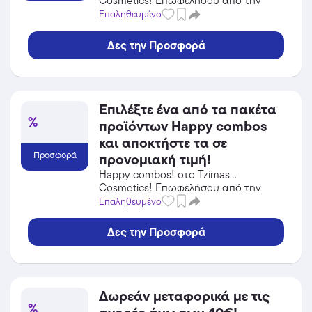
Cosmetics! Επωφελήσου από την
προσφορά σε Προσωπική Φροντίδα /
Επαληθευμένο
Καλλυντικά του Tzimas Cosmetics και
κέρδισε από τις εκπτώσεις!
Δες την Προσφορά
Επιλέξτε ένα από τα πακέτα
%
προϊόντων Happy combos
και αποκτήστε τα σε
Προσφορά
προνομιακή τιμή!
Happy combos! στο Tzimas
Cosmetics! Επωφελήσου από την
προσφορά σε Προσωπική Φροντίδα /
Επαληθευμένο
Καλλυντικά του Tzimas Cosmetics και
κέρδισε από τις εκπτώσεις!
Δες την Προσφορά
Δωρεάν μεταφορικά με τις
%