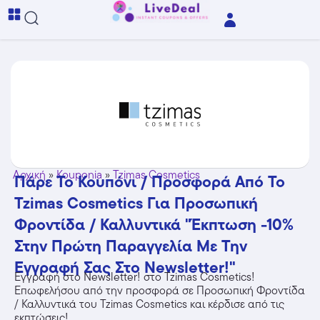
Αρχική
»
Kouponia
»
Tzimas Cosmetics
Πάρε Το Κουπόνι / Προσφορά Από Το
Tzimas Cosmetics Για Προσωπική
Φροντίδα / Καλλυντικά "Έκπτωση -10%
Στην Πρώτη Παραγγελία Με Την
Εγγραφή Σας Στο Newsletter!"
Εγγραφή στο Newsletter! στο Tzimas Cosmetics!
Επωφελήσου από την προσφορά σε Προσωπική Φροντίδα
/ Καλλυντικά του Tzimas Cosmetics και κέρδισε από τις
εκπτώσεις!