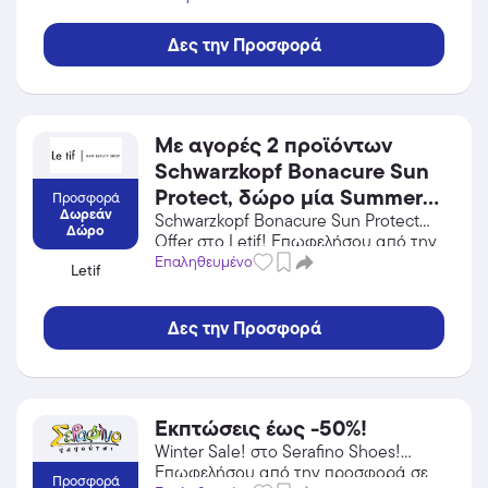
Δες την Προσφορά
Με αγορές 2 προϊόντων
Schwarzkopf Bonacure Sun
Protect, δώρο μία Summer
Προσφορά
Δωρεάν
Towel 2026! Ισχύει για
Schwarzkopf Bonacure Sun Protect
Δώρο
Offer στο Letif! Επωφελήσου από την
αγορές μέχρι εξαντλήσεως
προσφορά σε Προσωπική Φροντίδα /
Επαληθευμένο
Letif
των αποθεμάτων.
Καλλυντικά του Letif και κέρδισε από
τις εκπτώσεις!
Δες την Προσφορά
Εκπτώσεις έως -50%!
Winter Sale! στο Serafino Shoes!
Επωφελήσου από την προσφορά σε
Προσφορά