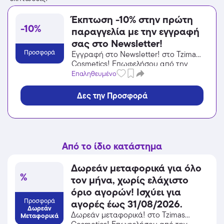
Έκπτωση -10% στην πρώτη
-10%
παραγγελία με την εγγραφή
σας στο Newsletter!
Προσφορά
Εγγραφή στο Newsletter! στο Tzimas
Cosmetics! Επωφελήσου από την
προσφορά σε Προσωπική Φροντίδα /
Επαληθευμένο
Καλλυντικά του Tzimas Cosmetics και
κέρδισε από τις εκπτώσεις!
Δες την Προσφορά
Από το ίδιο κατάστημα
Δωρεάν μεταφορικά για όλο
%
τον μήνα, χωρίς ελάχιστο
όριο αγορών! Ισχύει για
Προσφορά
αγορές έως 31/08/2026.
Δωρεάν
Δωρεάν μεταφορικά! στο Tzimas
Μεταφορικά