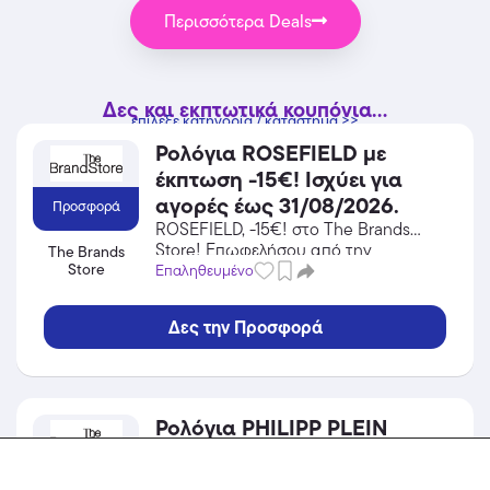
Περισσότερα Deals
Δες και εκπτωτικά κουπόνια...
επίλεξε κατηγορία / κατάστημα >>
Ρολόγια ROSEFIELD με
έκπτωση -15€! Ισχύει για
αγορές έως 31/08/2026.
Προσφορά
ROSEFIELD, -15€! στο The Brands
Store! Επωφελήσου από την
The Brands
Store
προσφορά σε Ρολόγια του The Brands
Επαληθευμένο
Store και κέρδισε από τις εκπτώσεις!
Δες την Προσφορά
Ρολόγια PHILIPP PLEIN
SPORT με έκπτωση -25€!
Ισχύει για αγορές έως
Προσφορά