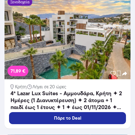
Ξενοδοχεία
71,89 €
Κρήτη
Λήγει σε 20 ώρες
4* Lazar Lux Suites - Αμμουδάρα, Κρήτη ✦ 2
Ημέρες (1 Διανυκτέρευση) ✦ 2 άτομα + 1
παιδί έως 1 έτους ✦ 1 ✦ έως 01/11/2026 ✦
Κοντά σε παραλία!
Πάρε το Deal