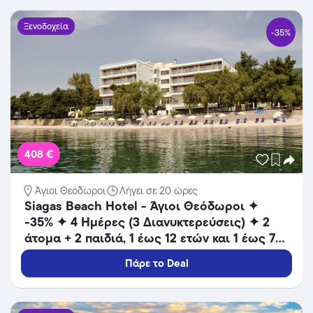
Ξενοδοχεία
-35%
408 €
Άγιοι Θεόδωροι
Λήγει σε 20 ώρες
Siagas Beach Hotel - Άγιοι Θεόδωροι ✦
-35% ✦ 4 Ημέρες (3 Διανυκτερεύσεις) ✦ 2
άτομα + 2 παιδιά, 1 έως 12 ετών και 1 έως 7
ετών ✦ 12 ✦ 18/08/2026 έως 25/08/2026 ✦
Πάρε το Deal
Καθημερινή προβολή παιδικών ταινιών!