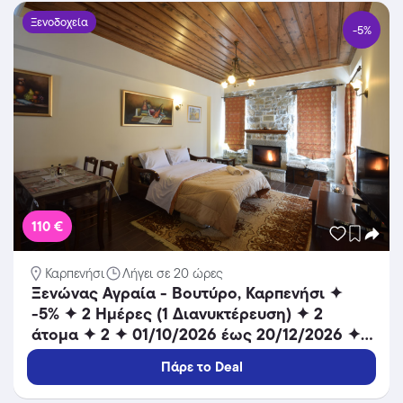
Ξενοδοχεία
-5%
110 €
Καρπενήσι
Λήγει σε 20 ώρες
Ξενώνας Αγραία - Βουτύρο, Καρπενήσι ✦
-5% ✦ 2 Ημέρες (1 Διανυκτέρευση) ✦ 2
άτομα ✦ 2 ✦ 01/10/2026 έως 20/12/2026 ✦
Μοναδική θέα!
Πάρε το Deal