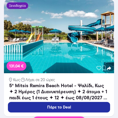
Ξενοδοχεία
131,04 €
Κως
Λήγει σε 20 ώρες
5* Mitsis Ramira Beach Hotel - Ψαλίδι, Κως
✦ 2 Ημέρες (1 Διανυκτέρευση) ✦ 2 άτομα + 1
παιδί έως 1 έτους ✦ 12 ✦ έως 08/08/2027 ✦
Μπροστά στην παραλία!
Πάρε το Deal