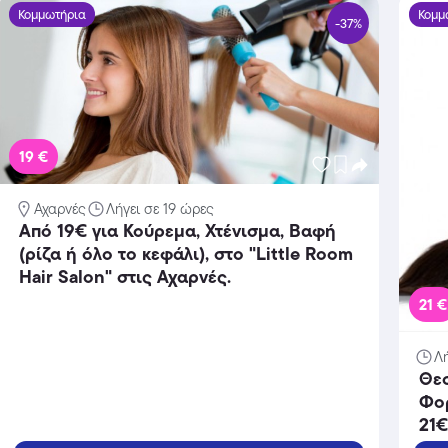
Κομμωτήρια
Κομμ
-37%
19 €
Αχαρνές
Λήγει σε 19 ώρες
Από 19€ για Κούρεμα, Χτένισμα, Βαφή
(ρίζα ή όλο το κεφάλι), στο "Little Room
Hair Salon" στις Αχαρνές.
21 €
Λή
Θε
Φο
21€
Βαφ