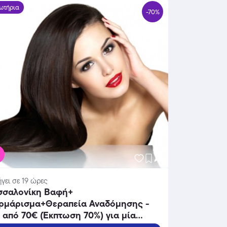
ωτήρια
-70%
γει σε 19 ώρες
σσαλονίκη Βαφή+
ρμάρισμα+Θεραπεία Αναδόμησης -
 από 70€ (Έκπτωση 70%) για μία
ή, ένα Λούσιμο, ένα Φορμάρισμα