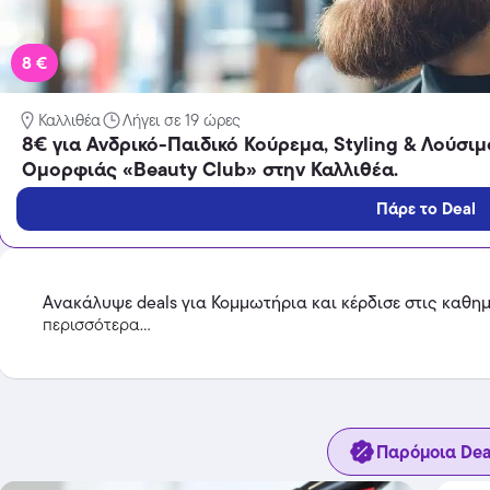
8 €
Καλλιθέα
Λήγει σε 19 ώρες
Temu
8€ για Ανδρικό-Παιδικό Κούρεμα, Styling & Λούσι
Extra -40% Έκπτωση σε όλα τα
Ομορφιάς «Beauty Club» στην Καλλιθέα.
προϊόντα, με τη χρήση του
κωδικού
Πάρε το Deal
Featured
Ανακάλυψε deals για Κομμωτήρια και κέρδισε στις καθημ
περισσότερα...
Παρόμοια Dea