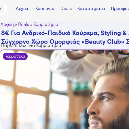
Αρχική
Κουπόνια
Deals
Καταστήματα
Προσφορ
K
Αρχική
»
Deals
»
Κομμωτήρια
8€ Για Ανδρικό-Παιδικό Κούρεμα, Styling &
Σύγχρονο Χώρο Ομορφιάς «Beauty Club» Σ
Πάρε το Deal για Κομμωτήρια
Κομμωτήρια