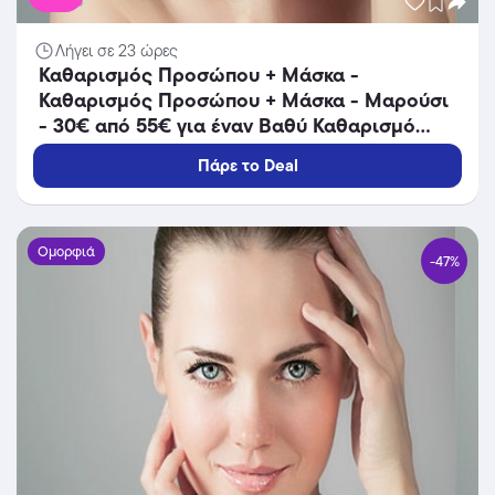
Λήγει σε 23 ώρες
Καθαρισμός Προσώπου + Μάσκα -
Καθαρισμός Προσώπου + Μάσκα - Μαρούσι
- 30€ από 55€ για έναν Βαθύ Καθαρισμό
Προσώπου και μία Mάσκα Άργιλου (Έκπτωση
Πάρε το Deal
45%), από το κέντρο αισθητικής
«SilkenCare» στο Μαρούσι!!!
Ομορφιά
-47%