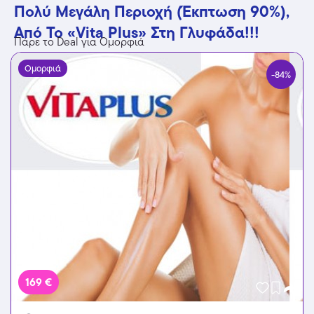
Πολύ Μεγάλη Περιοχή (Έκπτωση 90%),
Από Το «Vita Plus» Στη Γλυφάδα!!!
Πάρε το Deal για Ομορφιά
Ομορφιά
-84%
169 €