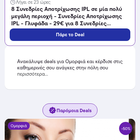
Λήγει σε 23 ώρες
8 Συνεδρίες Αποτρίχωσης IPL σε μία πολύ
μεγάλη περιοχή - Συνεδρίες Αποτρίχωσης
IPL - Γλυφάδα - 29€ για 8 Συνεδρίες
Αποτρίχωσης IPL σε μία μικρή περιοχή ή
Πάρε το Deal
39€ για 8 Συνεδρίες Αποτρίχωσης IPL σε
μία μεσαία περιοχή ή 69€ για 8 Συνεδρίες
Αποτρίχωσης IPL σε Full Face ή Full Bikini ή
Μέση ή Ώμους ή 99€ για 8 Συνεδρίες
Ανακάλυψε deals για Ομορφιά και κέρδισε στις
Αποτρίχωσης IPL σε μία μεγάλη περιοχή ή
καθημερινές σου ανάγκες στην πόλη σου
169€ για 8 Συνεδρίες Αποτρίχωσης IPL σε
περισσότερα...
μία πολύ μεγάλη περιοχή (Έκπτωση 90%),
από το «Vita Plus» στη Γλυφάδα!!!
Παρόμοια Deals
Ομορφιά
-50%