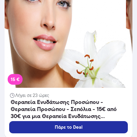
15 €
Λήγει σε 23 ώρες
Θεραπεία Ενυδάτωσης Προσώπου -
Θεραπεία Προσώπου - Σεπόλια - 15€ από
30€ για μια Θεραπεία Ενυδάτωσης
Προσώπου (Έκπτωση 50%) διάρκειας 45
Πάρε το Deal
λεπτών από το Lunette Beauty Spot στα