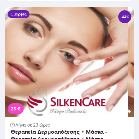
Σεπόλια!!
Ομορφιά
-44%
25 €
Λήγει σε 23 ώρες
Θεραπεία Δερμοαπόξεσης + Μάσκα -
Θεραπεία Δερμοαπόξεσης + Μάσκα -