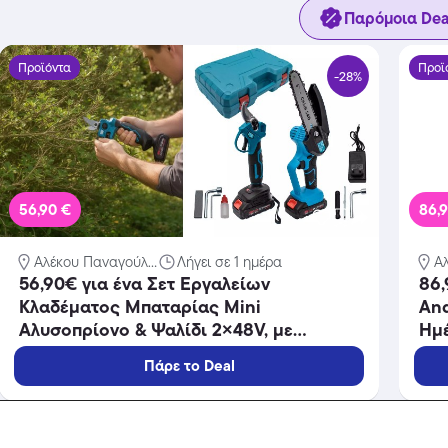
Παρόμοια Dea
Προϊόντα
Προϊ
-28%
56,90 €
86,
Αλέκου Παναγούλ...
Λήγει σε 1 ημέρα
Α
56,90€ για ένα Σετ Εργαλείων
86,
Κλαδέματος Μπαταρίας Mini
An
Αλυσοπρίονο & Ψαλίδι 2×48V, με
Ημέ
παραλαβή από την Idea Hellas και
και
Πάρε το Deal
δυνατότητα πανελλαδικής αποστολής
απ
στο χώρo σας.Κωδ:230.21397QL
σας
Προϊόντα
Προϊ