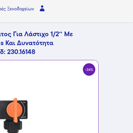
ές Ξενοδοχείων
τος Για Λάστιχο 1/2″ Με
as Και Δυνατότητα
: 230.16148
-34%