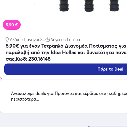
5,90 €
Temu
Αλέκου Παναγούλ...
Λήγει σε 1 ημέρα
Extra -40% Έκπτωση σε όλα τα
5,90€ για έναν Τετραπλό Διανομέα Ποτίσματος για 
προϊόντα, με τη χρήση του
κωδικού
παραλαβή από την Idea Hellas και δυνατότητα πα
Featured
σας.Κωδ: 230.16148
Πάρε το Deal
Ανακάλυψε deals για Προϊόντα και κέρδισε στις καθημερ
περισσότερα...