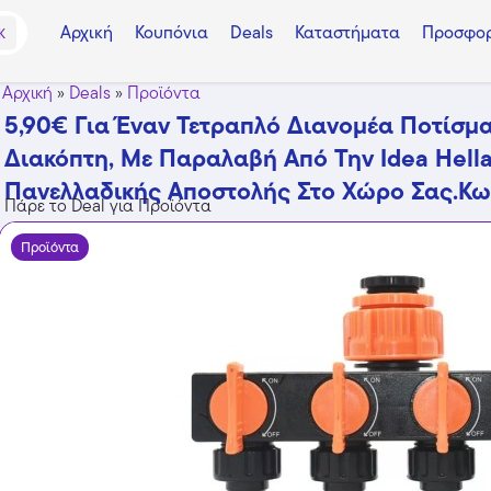
Αρχική
Κουπόνια
Deals
Καταστήματα
Προσφορ
K
Αρχική
»
Deals
»
Προϊόντα
5,90€ Για Έναν Τετραπλό Διανομέα Ποτίσμα
Διακόπτη, Με Παραλαβή Από Την Idea Hell
Πανελλαδικής Αποστολής Στο Χώρo Σας.Κωδ
Πάρε το Deal για Προϊόντα
Προϊόντα