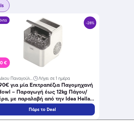
ls
όντα
-28%
90 €
λέκου Παναγούλ...
Λήγει σε 1 ημέρα
90€ για μία Επιτραπέζια Παγομηχανή
dowl – Παραγωγή έως 12kg Πάγου/
ρα, με παραλαβή από την Idea Hellas
 δυνατότητα πανελλαδικής
Πάρε το Deal
οστολής στο χώρo
.Κωδ:230.21432F
όντα