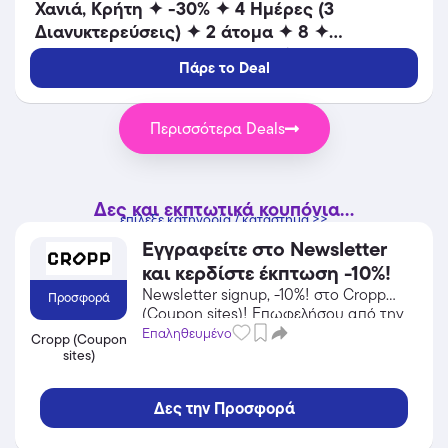
Χανιά, Κρήτη ✦ -30% ✦ 4 Ημέρες (3
Διανυκτερεύσεις) ✦ 2 άτομα ✦ 8 ✦
25/08/2026 έως 15/09/2026 ✦ Επιπλέον 1
Πάρε το Deal
Διανυκτέρευση ΔΩΡΟ και ΕΠΙΠΛΕΟΝ έως
10% σε yellows!
Περισσότερα Deals
Δες και εκπτωτικά κουπόνια...
επίλεξε κατηγορία / κατάστημα >>
Εγγραφείτε στο Newsletter
και κερδίστε έκπτωση -10%!
Newsletter signup, -10%! στο Cropp
Προσφορά
(Coupon sites)! Επωφελήσου από την
προσφορά σε Ένδυση του Cropp
Επαληθευμένο
Cropp (Coupon
(Coupon sites) και κέρδισε από τις
sites)
εκπτώσεις!
Δες την Προσφορά