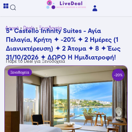
Αρχική
»
Deals
»
Ξενοδοχεία
5* Castello Infinity Suites - Αγία
Πελαγία, Κρήτη ✦ -20% ✦ 2 Ημέρες (1
Διανυκτέρευση) ✦ 2 Άτομα ✦ 8 ✦ Έως
31/10/2026 ✦ ΔΩΡΟ Η Ημιδιατροφή!
Πάρε το Deal για Ξενοδοχεία
Ξενοδοχεία
-20%