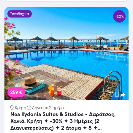
Ξενοδοχεία
-30%
259 €
Κρήτη
Λήγει σε 2 ημέρες
Nea Kydonia Suites & Studios - Δαράτσος,
Χανιά, Κρήτη ✦ -30% ✦ 3 Ημέρες (2
Διανυκτερεύσεις) ✦ 2 άτομα ✦ 8 ✦