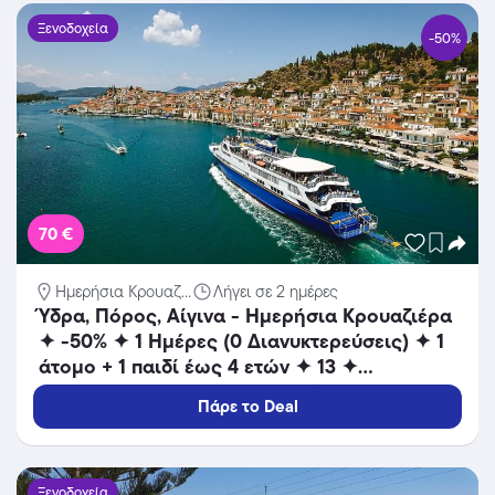
Ξενοδοχεία
-50%
70 €
Ημερήσια Κρουαζ...
Λήγει σε 2 ημέρες
Ύδρα, Πόρος, Αίγινα - Ημερήσια Κρουαζιέρα
✦ -50% ✦ 1 Ημέρες (0 Διανυκτερεύσεις) ✦ 1
άτομο + 1 παιδί έως 4 ετών ✦ 13 ✦
Καθημερινά έως 31/03/2027 ✦ Μοναδική
Πάρε το Deal
απόδραση σε 3 νησιά με γεύμα & ζωντανή
μουσική!
Ξενοδοχεία