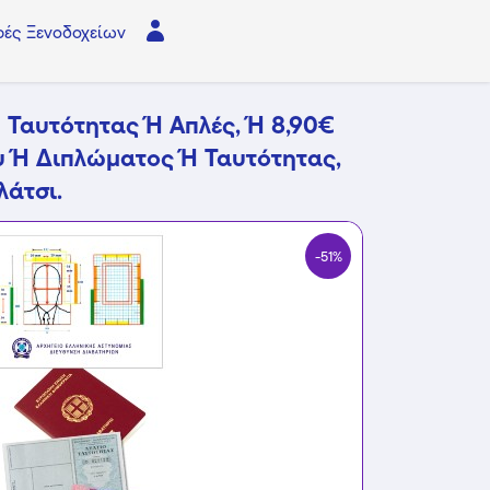
ές Ξενοδοχείων
Ταυτότητας Ή Απλές, Ή 8,90€
 Ή Διπλώματος Ή Ταυτότητας,
λάτσι.
-51%