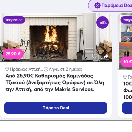
Παρόμοια Dea
Υπηρεσίες
Υπηρ
-68%
25,90 €
10 
Ηράκλειο Αττική...
Λήγει σε 2 ημέρες
Aπό 25,90€ Καθαρισμός Καμινάδας
Γ
Τζακιού (Ανεξαρτήτως Ορόφων) σε Όλη
10€
την Αττική, από την Makris Services.
Φω
10
Γυα
Πάρε το Deal
Stu
Υπηρεσίες
Υπηρ