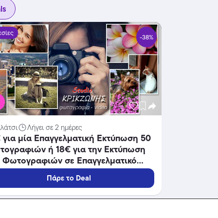
ls
εσίες
-38%
€
αλάτσι
Λήγει σε 2 ημέρες
 για μία Επαγγελματική Εκτύπωση 50
τογραφιών ή 18€ για την Εκτύπωση
0 Φωτογραφιών σε Επαγγελματικό
λιστερό Χαρτί 10χ15cm, από το
Πάρε το Deal
dio Κρικζώνης στο Γαλάτσι.
εσίες