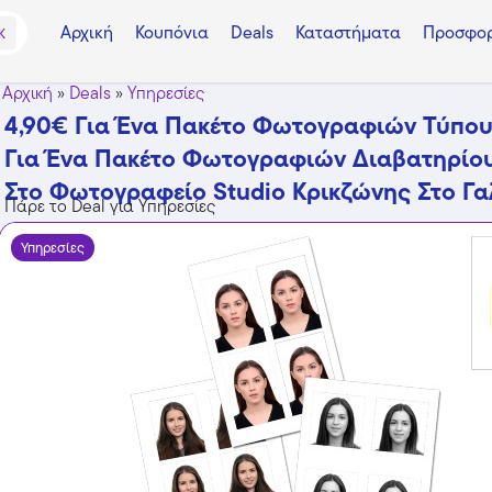
Αρχική
Κουπόνια
Deals
Καταστήματα
Προσφορ
K
Αρχική
»
Deals
»
Υπηρεσίες
4,90€ Για Ένα Πακέτο Φωτογραφιών Τύπου 
Για Ένα Πακέτο Φωτογραφιών Διαβατηρίου
Στο Φωτογραφείο Studio Κρικζώνης Στο Γα
Πάρε το Deal για Υπηρεσίες
Υπηρεσίες