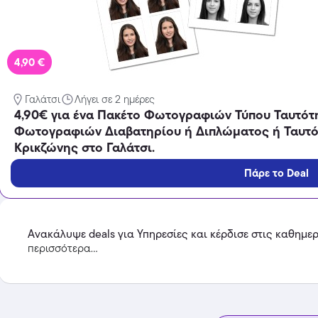
4,90 €
Temu
Γαλάτσι
Λήγει σε 2 ημέρες
Extra -40% Έκπτωση σε όλα τα
4,90€ για ένα Πακέτο Φωτογραφιών Τύπου Ταυτότη
προϊόντα, με τη χρήση του
κωδικού
Φωτογραφιών Διαβατηρίου ή Διπλώματος ή Ταυτό
Featured
Κρικζώνης στο Γαλάτσι.
Πάρε το Deal
Ανακάλυψε deals για Υπηρεσίες και κέρδισε στις καθημε
περισσότερα...