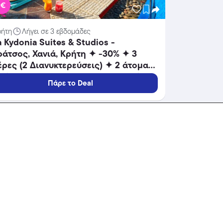
 €
ρήτη
Λήγει σε 3 εβδομάδες
 Kydonia Suites & Studios -
άτσος, Χανιά, Κρήτη ✦ -30% ✦ 3
ρες (2 Διανυκτερεύσεις) ✦ 2 άτομα
8 ✦ 16/09/2026 έως 30/10/2026 ✦
Πάρε το Deal
πλέον 1 Διανυκτέρευση ΔΩΡΟ και
ΠΛΕΟΝ έως 10% σε yellows!
δοχεία
-25%