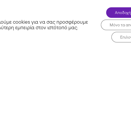
Δες και εκπτωτικά κου
επίλεξε κατηγορία / κατάσ
Αποδοχή
Εκπτώσεις έως -40%! Ισχύει για αγορές έως
ούμε cookies για να σας προσφέρουμε
31/08/2026.
Μόνο τα απ
λύτερη εμπειρία στον ιστότοπό μας
.
Summer Sale! στο Prince Oliver! Επωφελήσου
Προσφορά
προσφορά σε Αξεσουάρ του Prince Oliver και
Επιλο
από τις εκπτώσεις!
Επαληθευμένο
Prince Oliver
Με κάθε πρόγραμμα ZeniΘ, απόκτ
δωρεάν την κάρτα υγείας Ευ Ζην, 
150€!
Προσφορά
Δωρεάν
Ευ Ζην κάρτα υγείας στο ZeniΘ! Επωφελήσου
Δώρο
προσφορά σε Ενέργεια / Φωτοβολταϊκά του Z
κέρδισε από τις εκπτώσεις!
Επαληθευμένο
ZeniΘ
Popular
Πλυντήριο rούχων Morris WBW-181