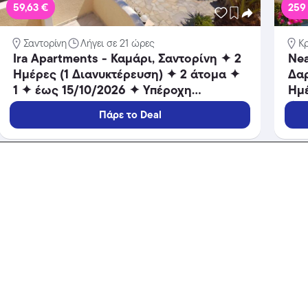
59,63 €
259
Σαντορίνη
Λήγει σε 21 ώρες
Κ
Ira Apartments - Καμάρι, Σαντορίνη ✦ 2
Nea
Ημέρες (1 Διανυκτέρευση) ✦ 2 άτομα ✦
Δαρ
1 ✦ έως 15/10/2026 ✦ Υπέροχη
Ημέ
Τοποθεσία!
✦ 
Πάρε το Deal
Επι
ΕΠΙ
Ξενοδοχεία
Ξενο
-30%