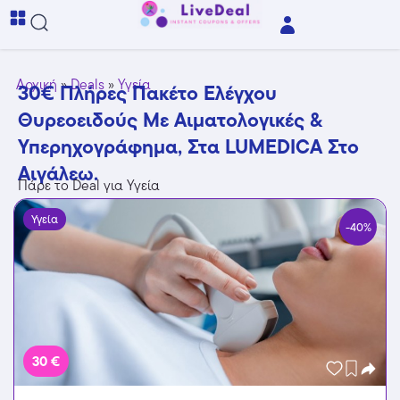
Αρχική
»
Deals
»
Υγεία
30€ Πλήρες Πακέτο Ελέγχου
Θυρεοειδούς Με Αιματολογικές &
Υπερηχογράφημα, Στα LUMEDICA Στο
Αιγάλεω.
Πάρε το Deal για Υγεία
Υγεία
-40%
30 €