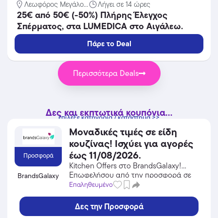
Λεωφόρος Μεγάλο...
Λήγει σε 14 ώρες
25€ από 50€ (-50%) Πλήρης Έλεγχος
Σπέρματος, στα LUMEDICA στο Αιγάλεω.
Πάρε το Deal
Περισσότερα Deals
Δες και εκπτωτικά κουπόνια...
επίλεξε κατηγορία / κατάστημα >>
Μοναδικές τιμές σε είδη
κουζίνας! Ισχύει για αγορές
έως 11/08/2026.
Προσφορά
Kitchen Offers στο BrandsGalaxy!
Επωφελήσου από την προσφορά σε
BrandsGalaxy
Είδη Σπιτιού / Κήπος / DIY του
Επαληθευμένο
BrandsGalaxy και κέρδισε από τις
εκπτώσεις!
Δες την Προσφορά