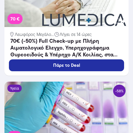
70 €
Λεωφόρος Μεγάλο...
Λήγει σε 14 ώρες
70€ (-50%) Full Check-up με Πλήρη
Αιματολογικό Ελεγχο, Υπερηχογράφημα
Θυρεοειδούς & Υπέρηχο Α/Κ Κοιλίας, στα
LUMEDICA στο Αιγάλεω.
Πάρε το Deal
Υγεία
-58%