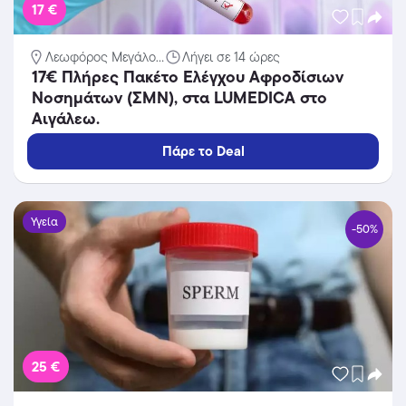
17 €
Λεωφόρος Μεγάλο...
Λήγει σε 14 ώρες
17€ Πλήρες Πακέτο Ελέγχου Αφροδίσιων
Νοσημάτων (ΣΜΝ), στα LUMEDICA στο
Αιγάλεω.
Πάρε το Deal
Υγεία
-50%
25 €