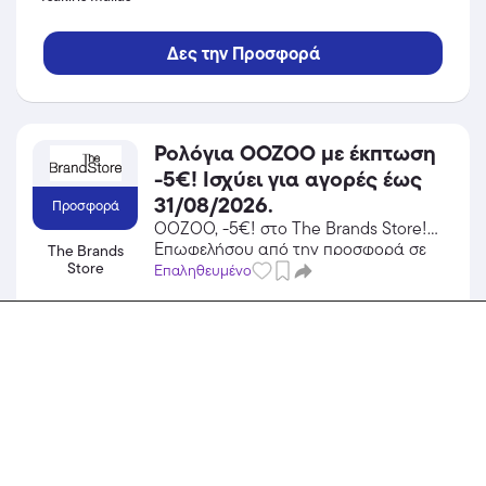
Δες την Προσφορά
Ρολόγια OOZOO με έκπτωση
-5€! Ισχύει για αγορές έως
31/08/2026.
Προσφορά
OOZOO, -5€! στο The Brands Store!
Επωφελήσου από την προσφορά σε
The Brands
Store
Ρολόγια του The Brands Store και
Επαληθευμένο
κέρδισε από τις εκπτώσεις!
Δες την Προσφορά
20% έκπτωση σε όλα τα
προϊόντα, με τη χρήση του
κωδικού
Κωδικός