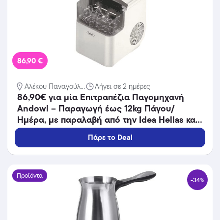
86,90 €
Αλέκου Παναγούλ...
Λήγει σε 2 ημέρες
86,90€ για μία Επιτραπέζια Παγομηχανή
Andowl – Παραγωγή έως 12kg Πάγου/
Ημέρα, με παραλαβή από την Idea Hellas και
δυνατότητα πανελλαδικής αποστολής στο
Πάρε το Deal
χώρo σας.Κωδ:230.21432F
Προϊόντα
-34%