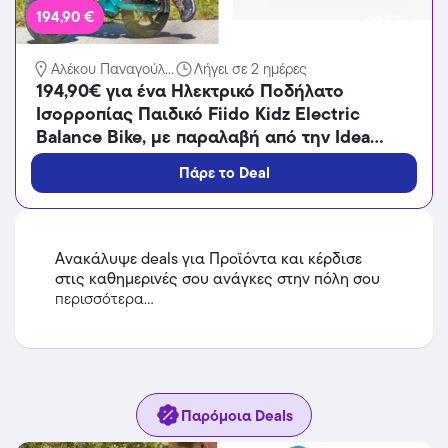
194,90 €
Αλέκου Παναγούλ...
Λήγει σε 2 ημέρες
194,90€ για ένα Ηλεκτρικό Ποδήλατο
Ισορροπίας Παιδικό Fiido Kidz Electric
Balance Bike, με παραλαβή από την Idea
Hellas και δυνατότητα πανελλαδικής
Πάρε το Deal
αποστολής στο χώρo σας.Κωδ:.230.21235X
Ανακάλυψε deals για Προϊόντα και κέρδισε
στις καθημερινές σου ανάγκες στην πόλη σου
περισσότερα...
Παρόμοια Deals