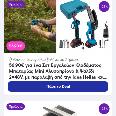
Προϊόντα
-28%
56,90 €
Αλέκου Παναγούλ...
Λήγει σε 2 ημέρες
56,90€ για ένα Σετ Εργαλείων Κλαδέματος
Μπαταρίας Mini Αλυσοπρίονο & Ψαλίδι
2×48V, με παραλαβή από την Idea Hellas και
δυνατότητα πανελλαδικής αποστολής στο
Πάρε το Deal
χώρo σας.Κωδ:230.21397QL
Προϊόντα
-28%