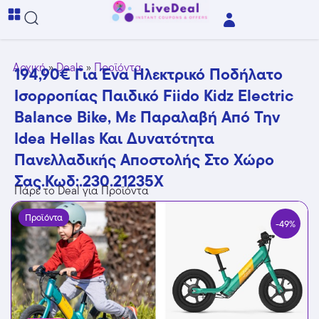
Αρχική
»
Deals
»
Προϊόντα
194,90€ Για Ένα Ηλεκτρικό Ποδήλατο
Ισορροπίας Παιδικό Fiido Kidz Electric
Balance Bike, Με Παραλαβή Από Την
Idea Hellas Και Δυνατότητα
Πανελλαδικής Αποστολής Στο Χώρo
Σας.Κωδ:.230.21235X
Πάρε το Deal για Προϊόντα
Προϊόντα
-49%