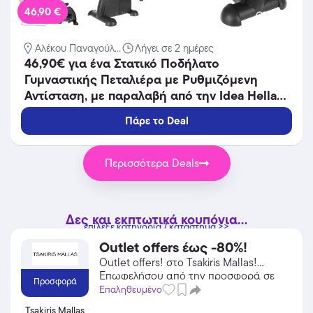
46,90 €
Αλέκου Παναγούλ...
Λήγει σε 2 ημέρες
46,90€ για ένα Στατικό Ποδήλατο
Γυμναστικής Πεταλιέρα με Ρυθμιζόμενη
Αντίσταση, με παραλαβή από την Idea Hellas
και δυνατότητα πανελλαδικής αποστολής στο
Πάρε το Deal
χώρo σας.Κωδ:230.20896Χ
Περισσότερα Deals
Δες και εκπτωτικά κουπόνια...
επίλεξε κατηγορία / κατάστημα >>
Outlet offers έως -80%!
Outlet offers! στο Tsakiris Mallas!
Επωφελήσου από την προσφορά σε
Προσφορά
Αξεσουάρ του Tsakiris Mallas και
Επαληθευμένο
κέρδισε από τις εκπτώσεις!
Tsakiris Mallas