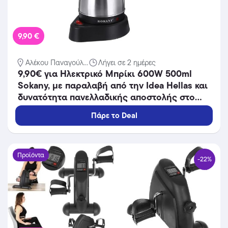
9,90 €
Αλέκου Παναγούλ...
Λήγει σε 2 ημέρες
9,90€ για Ηλεκτρικό Μπρίκι 600W 500ml
Sokany, με παραλαβή από την Idea Hellas και
δυνατότητα πανελλαδικής αποστολής στο
χώρo σας.Κωδ:230.20377
Πάρε το Deal
Προϊόντα
-22%