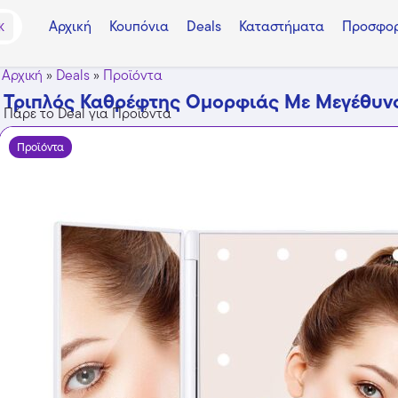
Αρχική
Κουπόνια
Deals
Καταστήματα
Προσφορ
K
Αρχική
»
Deals
»
Προϊόντα
Τριπλός Καθρέφτης Ομορφιάς Με Μεγέθυνσ
Πάρε το Deal για Προϊόντα
Προϊόντα