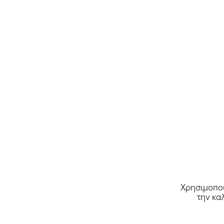
MarieDore
Όλα τα καταστήματα >>
Χρησιμοποι
την κα