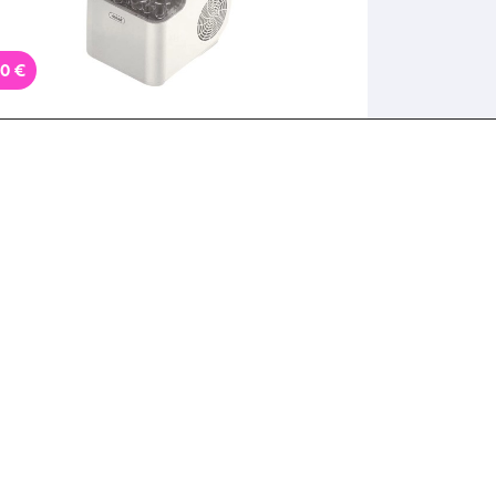
90 €
λέκου Παναγούλ...
Λήγει σε 2 ημέρες
90€ για μία Επιτραπέζια Παγομηχανή
dowl – Παραγωγή έως 12kg Πάγου/
ρα, με παραλαβή από την Idea Hellas
 δυνατότητα πανελλαδικής
Πάρε το Deal
οστολής στο χώρo
.Κωδ:230.21432F
όντα
-22%
90 €