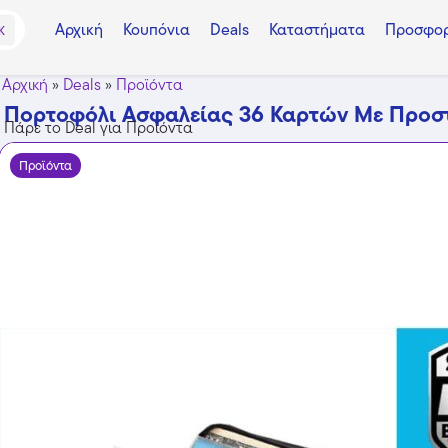
Αρχική
Κουπόνια
Deals
Καταστήματα
Προσφορ
K
Αρχική
»
Deals
»
Προϊόντα
Πορτοφόλι Ασφαλείας 36 Καρτών Με Προσ
Πάρε το Deal για Προϊόντα
Προϊόντα