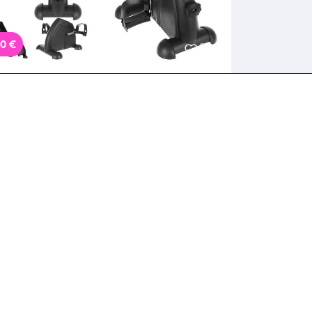
90 €
λέκου Παναγούλ...
Λήγει σε 1 ημέρα
90€ για ένα Στατικό Ποδήλατο
ναστικής Πεταλιέρα με Ρυθμιζόμενη
ίσταση, με παραλαβή από την Idea
las και δυνατότητα πανελλαδικής
Πάρε το Deal
οστολής στο χώρo
ς.Κωδ:230.20896Χ
όντα
-55%
0 €