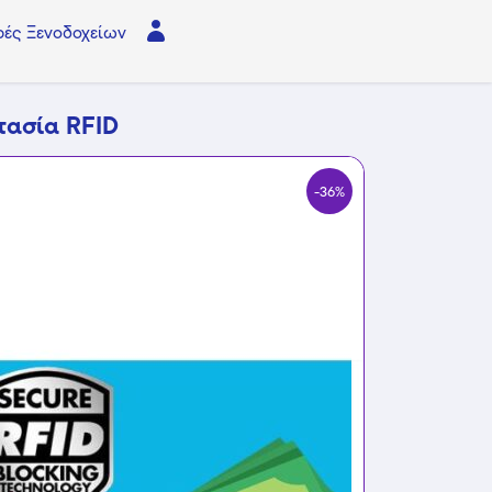
ές Ξενοδοχείων
τασία RFID
-36%