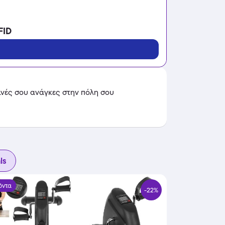
FID
ινές σου ανάγκες στην πόλη σου
ls
όντα
-22%