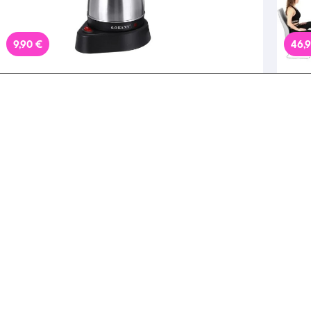
9,90 €
46,
Αλέκου Παναγούλ...
Λήγει σε 1 ημέρα
Α
9,90€ για Ηλεκτρικό Μπρίκι 600W
46,
500ml Sokany, με παραλαβή από την
Γυμ
Idea Hellas και δυνατότητα
Αντ
πανελλαδικής αποστολής στο χώρo
Hel
Πάρε το Deal
σας.Κωδ:230.20377
απ
σα
Προϊόντα
Προϊ
-47%
7,90 €
4,5