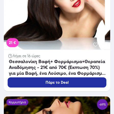
21 €
Λήγει σε 16 ώρες
Θεσσαλονίκη Βαφή+ Φορμάρισμα+Θεραπεία
Αναδόμησης - 21€ από 70€ (Έκπτωση 70%)
για μία Βαφή, ένα Λούσιμο, ένα Φορμάρισμα
και μία Θεραπεία Ενυδάτωσης και
Πάρε το Deal
Αναδόμησης των μαλλιών Loreal Vitamino
Color, από το κομμωτήριο «Hair Shine» στη
Θεσσαλονίκη!
Κομμωτήρια
-69%