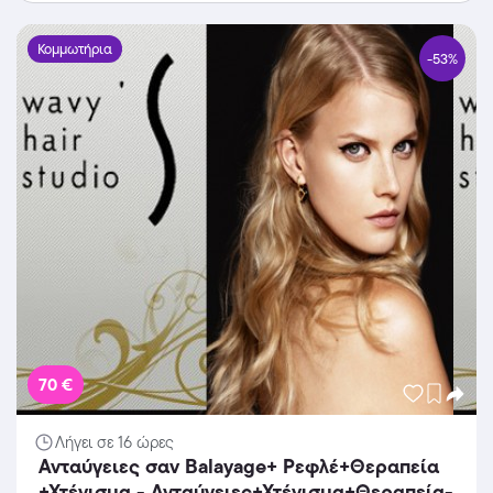
το κομμωτήριο «Hair Shine» στη
Θεσσαλονίκη!!!
Κομμωτήρια
-53%
70 €
Λήγει σε 16 ώρες
Ανταύγειες σαν Balayage+ Ρεφλέ+Θεραπεία
+Χτένισμα - Ανταύγειες+Χτένισμα+Θεραπεία-