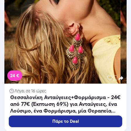
24 €
Λήγει σε 16 ώρες
Θεσσαλονίκη Ανταύγειες+Φορμάρισμα - 24€
από 77€ (Έκπτωση 69%) για Ανταύγειες, ένα
Λούσιμο, ένα Φορμάρισμα, μία Θεραπεία
Ενυδάτωσης και Αναδόμησης των μαλλιών
Πάρε το Deal
Loreal Vitamino Color και μία εφαρμογή
Spray για απόλυτη λάμψη των μαλλιών, από