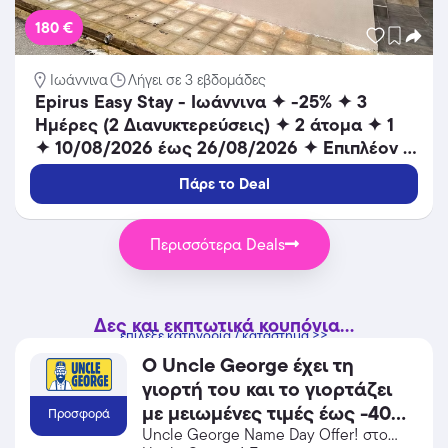
180 €
Ιωάννινα
Λήγει σε 3 εβδομάδες
Epirus Easy Stay - Ιωάννινα ✦ -25% ✦ 3
Ημέρες (2 Διανυκτερεύσεις) ✦ 2 άτομα ✦ 1
✦ 10/08/2026 έως 26/08/2026 ✦ Επιπλέον 1
Διανυκτέρευση ΔΩΡΟ και ΕΠΙΠΛΕΟΝ έως
Πάρε το Deal
10% σε yellows!
Περισσότερα Deals
Δες και εκπτωτικά κουπόνια...
επίλεξε κατηγορία / κατάστημα >>
Ο Uncle George έχει τη
γιορτή του και το γιορτάζει
με μειωμένες τιμές έως -40%
Προσφορά
σε όλα του τα προϊόντα!
Uncle George Name Day Offer! στο