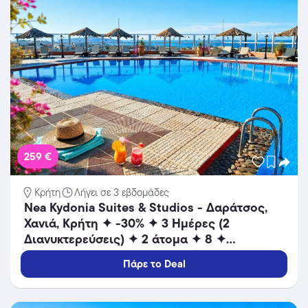
259 €
Κρήτη
Λήγει σε 3 εβδομάδες
Nea Kydonia Suites & Studios - Δαράτσος,
Χανιά, Κρήτη ✦ -30% ✦ 3 Ημέρες (2
Διανυκτερεύσεις) ✦ 2 άτομα ✦ 8 ✦
16/09/2026 έως 30/10/2026 ✦ Επιπλέον 1
Πάρε το Deal
Διανυκτέρευση ΔΩΡΟ και ΕΠΙΠΛΕΟΝ έως
10% σε yellows!