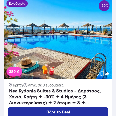
Ξενοδοχεία
-30%
389 €
Κρήτη
Λήγει σε 3 εβδομάδες
Nea Kydonia Suites & Studios - Δαράτσος,
Χανιά, Κρήτη ✦ -30% ✦ 4 Ημέρες (3
Διανυκτερεύσεις) ✦ 2 άτομα ✦ 8 ✦
25/08/2026 έως 15/09/2026 ✦ Επιπλέον 1
Πάρε το Deal
Διανυκτέρευση ΔΩΡΟ και ΕΠΙΠΛΕΟΝ έως