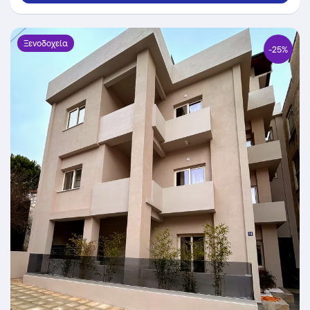
10% σε yellows!
Ξενοδοχεία
-25%