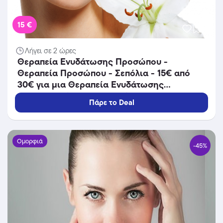
15 €
Λήγει σε 2 ώρες
Θεραπεία Ενυδάτωσης Προσώπου -
Θεραπεία Προσώπου - Σεπόλια - 15€ από
30€ για μια Θεραπεία Ενυδάτωσης
Προσώπου (Έκπτωση 50%) διάρκειας 45
Πάρε το Deal
λεπτών από το Lunette Beauty Spot στα
Σεπόλια!!
Ομορφιά
-45%