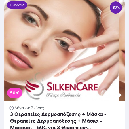
Μαρούσι!!!
Ομορφιά
-52%
50 €
Λήγει σε 2 ώρες
3 Θεραπείες Δερμοαπόξεσης + Μάσκα -
Θεραπείες Δερμοαπόξεσης + Μάσκα -
Μαρούσι - 50€ για 3 Θεραπείες