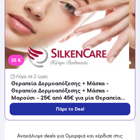
25 €
Λήγει σε 2 ώρες
Θεραπεία Δερμοαπόξεσης + Μάσκα -
Θεραπεία Δερμοαπόξεσης + Μάσκα -
Μαρούσι - 25€ από 45€ για μία Θεραπεία
Δερμοαπόξεσης με Διαμάντι και Μάσκα
Πάρε το Deal
λάμψης (Έκπτωση 44%),από το κέντρο
αισθητικής «SilkenCare» στο Μαρούσι!!!
Ανακάλυψε deals για Ομορφιά και κέρδισε στις