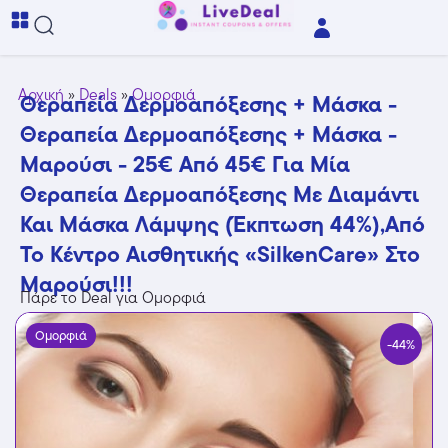
Αρχική
»
Deals
»
Ομορφιά
Θεραπεία Δερμοαπόξεσης + Μάσκα -
Θεραπεία Δερμοαπόξεσης + Μάσκα -
Μαρούσι - 25€ Από 45€ Για Μία
Θεραπεία Δερμοαπόξεσης Με Διαμάντι
Και Μάσκα Λάμψης (Έκπτωση 44%),από
Το Κέντρο Αισθητικής «SilkenCare» Στο
Μαρούσι!!!
Πάρε το Deal για Ομορφιά
Ομορφιά
-44%