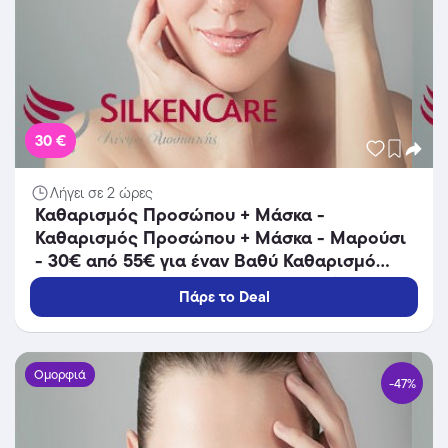
30 €
Λήγει σε 2 ώρες
Καθαρισμός Προσώπου + Μάσκα -
Καθαρισμός Προσώπου + Μάσκα - Μαρούσι
- 30€ από 55€ για έναν Βαθύ Καθαρισμό
Προσώπου και μία Mάσκα Άργιλου (Έκπτωση
Πάρε το Deal
45%), από το κέντρο αισθητικής
«SilkenCare» στο Μαρούσι!!!
Ομορφιά
-47%