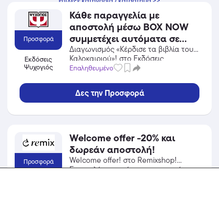
επίλεξε κατηγορία / κατάστημα >>
Κάθε παραγγελία με
αποστολή μέσω BOX NOW
συμμετέχει αυτόματα σε
Προσφορά
εβδομαδιαία κλήρωση για
Διαγωνισμός «Κέρδισε τα βιβλία του
Καλοκαιριού»! στο Εκδόσεις
Εκδόσεις
μια δωροεπιταγή 50€!
Ψυχογιός
Ψυχογιός! Επωφελήσου από την
Επαληθευμένο
Ισχύει για αγορές έως
προσφορά σε Βιβλία / CD / DVD του
16/08/2026.
Εκδόσεις Ψυχογιός και κέρδισε από
Δες την Προσφορά
τις εκπτώσεις!
Welcome offer -20% και
δωρεάν αποστολή!
Welcome offer! στο Remixshop!
Προσφορά
Επωφελήσου από την προσφορά σε
Αξεσουάρ του Remixshop και κέρδισε
Επαληθευμένο
Remixshop
από τις εκπτώσεις!
Δες την Προσφορά