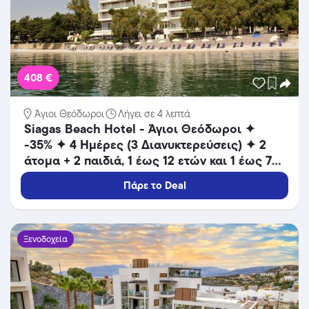
408 €
Άγιοι Θεόδωροι
Λήγει σε 4 λεπτά
Siagas Beach Hotel - Άγιοι Θεόδωροι ✦
-35% ✦ 4 Ημέρες (3 Διανυκτερεύσεις) ✦ 2
άτομα + 2 παιδιά, 1 έως 12 ετών και 1 έως 7
ετών ✦ 12 ✦ 18/08/2026 έως 25/08/2026 ✦
Πάρε το Deal
Καθημερινή προβολή παιδικών ταινιών!
Ξενοδοχεία