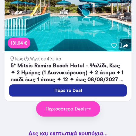
131,04 €
Κως
Λήγει σε 4 λεπτά
5* Mitsis Ramira Beach Hotel - Ψαλίδι, Κως
✦ 2 Ημέρες (1 Διανυκτέρευση) ✦ 2 άτομα + 1
παιδί έως 1 έτους ✦ 12 ✦ έως 08/08/2027 ✦
Μπροστά στην παραλία!
Πάρε το Deal
Περισσότερα Deals
Δες και εκπτωτικά κουπόνια...