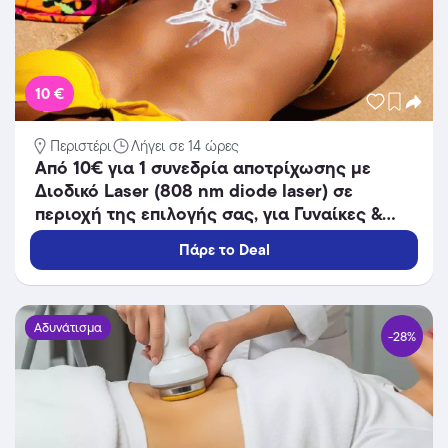
10 €
Περιστέρι
Λήγει σε 14 ώρες
Από 10€ για 1 συνεδρία αποτρίχωσης με
Διοδικό Laser (808 nm diode laser) σε
περιοχή της επιλογής σας, για Γυναίκες &
Άνδρες, από το Mediaspis στο Περιστέρι
Πάρε το Deal
διπλα στ Μετρό Περιστέρι!
Αδυνάτισμα
-28%