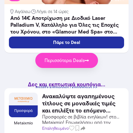
Αιγάλεω
Λήγει σε 14 ώρες
Από 14€ Αποτρίχωση με Διοδικό Laser
Palladium V, Κατάλληλο για Όλες τις Εποχές
του Χρόνου, στο «Glamour Med Spa» στο
Αιγάλεω Πλησίον Μετρό.
Πάρε το Deal
Περισσότερα Deals
Δες και εκπτωτικά κουπόνια...
επίλεξε κατηγορία / κατάστημα >>
Ανακαλύψτε αγαπημένους
τίτλους σε μοναδικές τιμές
και επιλέξτε το επόμενο
Προσφορά
αναγνωστικό σας ταξίδι!
Προσφορές σε βιβλία ενηλίκων! στο
Metaixmio! Επωφελήσου από την
Metaixmio
προσφορά σε Βιβλία / CD / DVD του
Επαληθευμένο