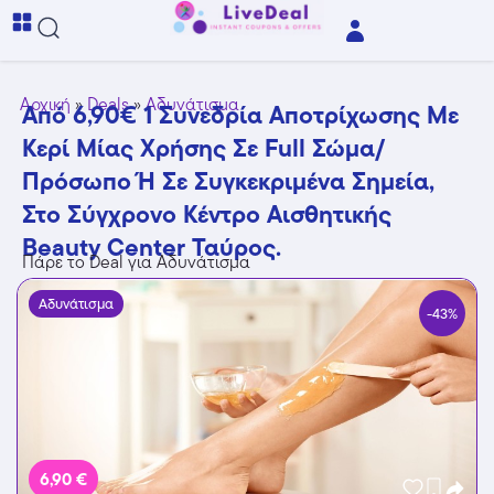
Αρχική
»
Deals
»
Αδυνάτισμα
Από 6,90€ 1 Συνεδρία Αποτρίχωσης Με
Κερί Μίας Χρήσης Σε Full Σώμα/
Πρόσωπο Ή Σε Συγκεκριμένα Σημεία,
Στο Σύγχρονο Κέντρο Αισθητικής
Beauty Center Ταύρος.
Πάρε το Deal για Αδυνάτισμα
Αδυνάτισμα
-43%
6,90 €