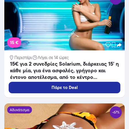
15 €
Περιστέρι
Λήγει σε 14 ώρες
15€ για 2 συνεδρίες Solarium, διάρκειας 15' η
κάθε μία, για ένα ασφαλές, γρήγορο και
έντονο αποτέλεσμα, από το κέντρο
κοσμητικής ιατρικής Mediaspis στο
Πάρε το Deal
Περιστέρι, διπλα στο Μετρό Περιστέρι!
Αδυνάτισμα
-67%