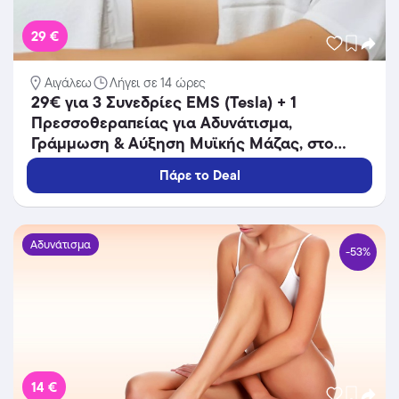
29 €
Αιγάλεω
Λήγει σε 14 ώρες
29€ για 3 Συνεδρίες EMS (Tesla) + 1
Πρεσσοθεραπείας για Αδυνάτισμα,
Γράμμωση & Αύξηση Μυϊκής Μάζας, στο
«Glamour Med Spa» στο Αιγάλεω Πλησίον
Πάρε το Deal
Μετρό.
Αδυνάτισμα
-53%
14 €