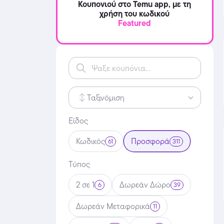
Κουπονιού στο Temu app, με τη
χρήση του κωδικού
Featured
Ταξινόμιση
Είδος
Κωδικός
Προσφορά
61
311
Τύπος
2 σε 1
Δωρεάν Δώρο
6
39
Δωρεάν Μεταφορικά
11