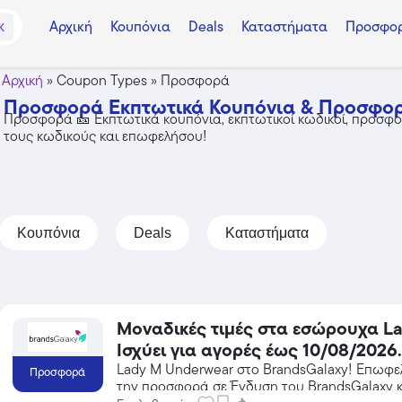
Αρχική
Κουπόνια
Deals
Καταστήματα
Προσφορ
K
Αρχική
»
Coupon Types
»
Προσφορά
Προσφορά Εκπτωτικά Κουπόνια & Προσφορ
Προσφορά 🎫 Εκπτωτικά κουπόνια, εκπτωτικοί κωδικοί, προσφορ
τους κωδικούς και επωφελήσου!
Κουπόνια
Deals
Καταστήματα
Μοναδικές τιμές στα εσώρουχα La
Ισχύει για αγορές έως 10/08/2026.
Temu
Lady M Underwear στο BrandsGalaxy! Επωφ
Προσφορά
την προσφορά σε Ένδυση του BrandsGalaxy κ
Extra -40% Έκπτωση σε όλα τα