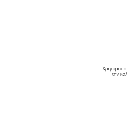
Είδη Δώρων
1
Είδη Σπιτιού / Κήπος / DIY
10
Ένδυση
32
Ενέργεια / Φωτοβολταϊκά
9
Εσώρουχα
2
Η/Υ / Ηλεκτρονικά
1
Κοσμήματα
2
Οπτικά
1
Load more
Χρησιμοποι
την κα
Reset