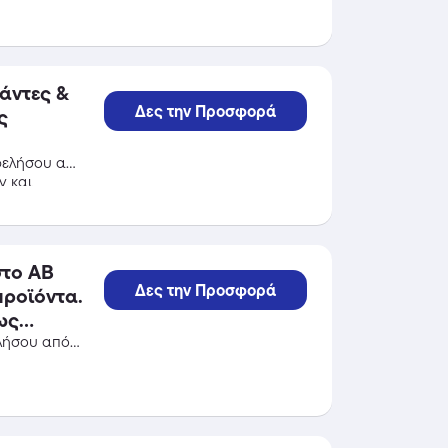
άντες &
Δες την Προσφορά
φελήσου από
y και
στο ΑΒ
Δες την Προσφορά
προϊόντα.
λήσου από