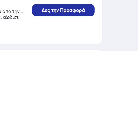
Δες την Προσφορά
υ από την
ι κέρδισε
ρινή
Δες την Προσφορά
κωδικοί.
ου από την
ι κέρδισε
26)
Δες την Προσφορά
ο Q-
ην