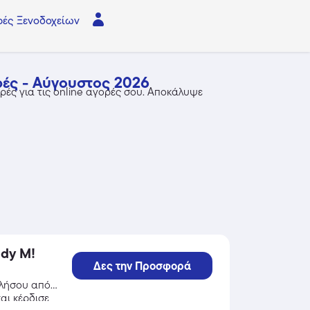
ές Ξενοδοχείων
ές - Αύγουστος 2026
ές για τις online αγορές σου. Αποκάλυψε
dy M!
Δες την Προσφορά
ελήσου από
αι κέρδισε