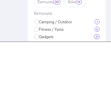
Έκπτωση
Άλλο
241
14
Κατηγορία
Camping / Outdoor
1
Fitness / Υγεία
6
Gadgets
21
VPN / Ασφάλεια Internet
2
Αθλητικά Είδη
9
Αξεσουάρ
42
Ασφάλειες Αυτοκινήτου
1
Ασφάλειες Μηχανής
3
Ασφάλειες Σπιτιού
1
Βιβλία / CD / DVD
6
Διακόσμηση
3
Είδη Supermarket
2