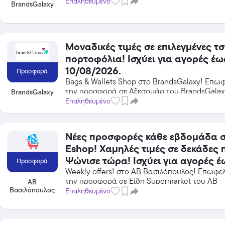
από τις εκπτώσεις!
Επαληθευμένο
προϊόντα, με τη χρήση του
BrandsGalaxy
κωδικού
Featured
Μοναδικές τιμές σε επιλεγμένες τσ
πορτοφόλια! Ισχύει για αγορές έως
10/08/2026.
Προσφορά
Bags & Wallets Shop στο BrandsGalaxy! Επω
την προσφορά σε Αξεσουάρ του BrandsGalax
BrandsGalaxy
κέρδισε από τις εκπτώσεις!
Επαληθευμένο
Νέες προσφορές κάθε εβδομάδα 
Eshop! Χαμηλές τιμές σε δεκάδες 
Ψώνισε τώρα! Ισχύει για αγορές έως
Προσφορά
16/08/2026.
Weekly offers! στο ΑΒ Βασιλόπουλος! Επωφε
την προσφορά σε Είδη Supermarket του ΑΒ
ΑΒ
Βασιλόπουλος
Βασιλόπουλος και κέρδισε από τις εκπτώσεις!
Επαληθευμένο