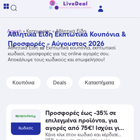
Αρχική
»
Κατηγορίες
»
Αθλητικά Είδη
Αθλητικά Είδη Εκπτωτικά Κουπόνια &
Προσφορές - Αύγουστος 2026
Αθλητικά Είδη 🎫 Εκπτωτικά κουπόνια, εκπτωτικοί
κωδικοί, προσφορές για τις online αγορές σου.
Αποκάλυψε τους κωδικούς και επωφελήσου!
Κουπόνια
Deals
Καταστήματα
Προσφορές έως -35% σε
επιλεγμένα προϊόντα, για
αγορές από 75€! Ισχύει για
Κωδικός
αγορές έως 10/08/2026.
Κάνε κλικ στον κωδικό και κέρδισε