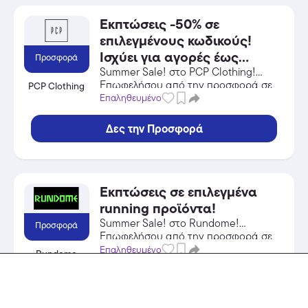
Εκπτώσεις -50% σε
επιλεγμένους κωδικούς!
Ισχύει για αγορές έως
Προσφορά
31/08/2026.
Summer Sale! στο PCP Clothing!
Επωφελήσου από την προσφορά σε
PCP Clothing
Αθλητικά Είδη του PCP Clothing και
Επαληθευμένο
κέρδισε από τις εκπτώσεις!
Δες την Προσφορά
Εκπτώσεις σε επιλεγμένα
running προϊόντα!
Summer Sale! στο Rundome!
Προσφορά
Επωφελήσου από την προσφορά σε
Αθλητικά Είδη του Rundome και
Επαληθευμένο
Rundome
κέρδισε από τις εκπτώσεις!
Δες την Προσφορά