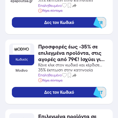
35% έκπτωση στην κατηγορία
epapoutsia.gr
Αθλητικά Είδη από το epapoutsia.gr!
Επαληθευμένο
Λήγει σύντομα
Δες τον Κωδικό
SUMMER
Προσφορές έως -35% σε
επιλεγμένα προϊόντα, στις
αγορές από 79€! Ισχύει για
Κωδικός
αγορές έως 10/08/2026.
Κάνε κλικ στον κωδικό και κέρδισε
35% έκπτωση στην κατηγορία
Modivo
Αθλητικά Είδη από το Modivo!
Επαληθευμένο
Λήγει σύντομα
Δες τον Κωδικό
LAST
Επιλεγμένα προϊόντα σε