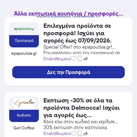
Άλλα εκπτωτικά κουπόνια / προσφορές...
επίλεξε κατηγορία / κατάστημα >>
Επιλεγμένα προϊόντα σε
προσφορά! Ισχύει για
αγορές έως 07/09/2026.
Προσφορά
Special Offer! στο epapoutsia.gr!
Επωφελήσου από την προσφορά σε
epapoutsia.gr
Αθλητικά Είδη του epapoutsia.gr και
Επαληθευμένο
κέρδισε από τις εκπτώσεις!
Δες την Προσφορά
Έκπτωση -30% σε όλα τα
προϊόντα Delmocca! Ισχύει
για αγορές έως
Κωδικός
εξαντλήσεως αποθεμάτων.
Κάνε κλικ στον κωδικό και κέρδισε
30% έκπτωση στην κατηγορία
Get Coffee
Φαγητό / Ποτό από το Get Coffee!
Επαληθευμένο