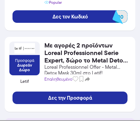
Popular
Δες τον Κωδικό
GETDEL30
Με αγορές 2 προϊόντων
Loreal Professionnel Serie
Expert, δώρο το Metal Detox
Προσφορά
Δωρεάν
Mask 30ml! Ισχύει για
Loreal Professionnel Offer - Metal
Δώρο
Detox Mask 30ml στο Letif!
αγορές έως 18/08/2026.
Επωφελήσου από την προσφορά σε
Επαληθευμένο
Letif
Προσωπική Φροντίδα / Καλλυντικά
του Letif και κέρδισε από τις
εκπτώσεις!
Δες την Προσφορά
Ανακάλυψε εκπτωτικά κουπόνια και προσφορές
από το Eleftheriou Online