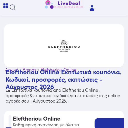
Αρχική
»
Brands
»
Eleftheriou Online
Eleftheriou Online Εκπτωτικά κουπόνια,
Κωδικοί, προσφορές, εκπτώσεις -
Αύγουστος 2026
🎫 Εκπτωτικά κουπόνια από Eleftheriou Online ,
προσφορές & εκπωτικοί κωδικοί για εκπτώσεις στις online
αγορές σου | Αύγουστος 2026.
Eleftheriou Online
Καθημερινή ανανέωση με όλα τα