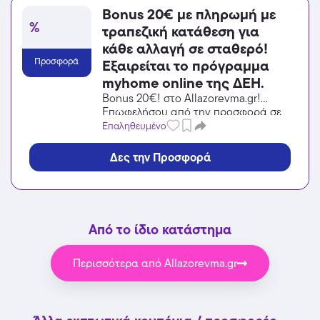
Bonus 20€ με πληρωμή με
%
τραπεζική κατάθεση για
κάθε αλλαγή σε σταθερό!
Προσφορά
Εξαιρείται το πρόγραμμα
myhome online της ΔΕΗ.
Bonus 20€! στο Allazorevma.gr!
Επωφελήσου από την προσφορά σε
Ενέργεια / Φωτοβολταϊκά του
Επαληθευμένο
Allazorevma.gr και κέρδισε από τις
εκπτώσεις!
Δες την Προσφορά
Από το ίδιο κατάστημα
Περισσότερα από Allazorevma.gr