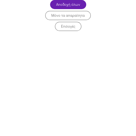
Αποδοχή όλων
Μόνο τα απαραίτητα
Επιλογές
Όλα τα καταστήματα >>
Αρχική
Κουπόνια
Deals
Καταστήματα
Προσφορές Ξενοδοχείων
Σχετικά με εμάς
Συχνές Ερωτήσεις