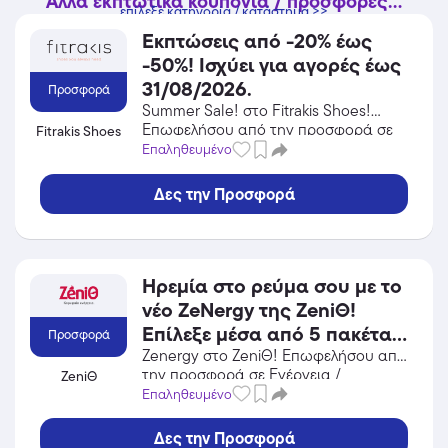
Άλλα εκπτωτικά κουπόνια / προσφορές...
επίλεξε κατηγορία / κατάστημα >>
Εκπτώσεις από -20% έως
-50%! Ισχύει για αγορές έως
31/08/2026.
Προσφορά
Summer Sale! στο Fitrakis Shoes!
Επωφελήσου από την προσφορά σε
Fitrakis Shoes
Παπούτσια του Fitrakis Shoes και
Επαληθευμένο
κέρδισε από τις εκπτώσεις!
Δες την Προσφορά
Ηρεμία στο ρεύμα σου με το
νέο ZeΝergy της ZeniΘ!
Επίλεξε μέσα από 5 πακέτα
Προσφορά
και εξασφάλισε σταθερή
Zenergy στο ZeniΘ! Επωφελήσου από
την προσφορά σε Ενέργεια /
ZeniΘ
τιμή για έναν ολόκληρο
Φωτοβολταϊκά του ZeniΘ και κέρδισε
Επαληθευμένο
χρόνο με άμεση
από τις εκπτώσεις!
ενεργοποίηση.
Δες την Προσφορά