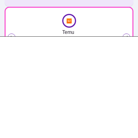
Temu
100€ Coupon Bundle Κωδικός Κουπονιού στο
Temu app, με τη χρήση του κωδικού
Featured
Δες κι αυτά
100€ Coupon Bundle Κωδικός Κουπονιού στο
Temu app, με τη χρήση του κωδικού
στο Temu
Extra -40% Έκπτωση σε όλα τα προϊόντα, με τη
χρήση του κωδικού
στο Temu