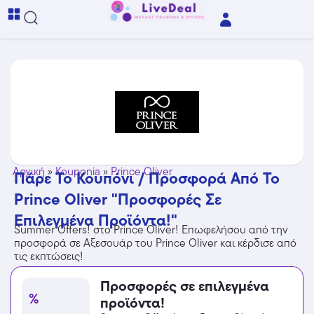
Αρχική
»
Kouponia
»
Prince Oliver
Πάρε Το Κουπόνι / Προσφορά Από Το
Prince Oliver "Προσφορές Σε
Επιλεγμένα Προϊόντα!"
Summer Offers! στο Prince Oliver! Επωφελήσου από την
προσφορά σε Αξεσουάρ του Prince Oliver και κέρδισε από
τις εκπτώσεις!
Προσφορές σε επιλεγμένα
%
προϊόντα!