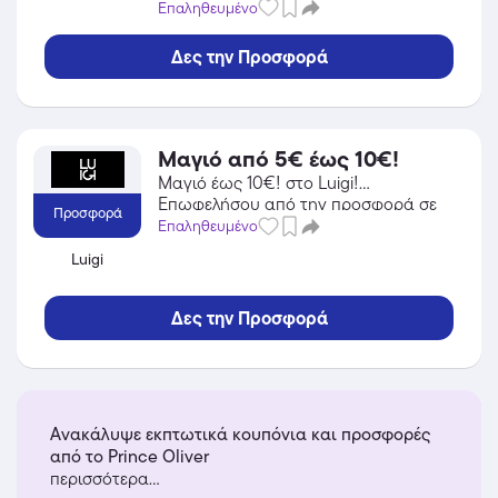
Gadgets του Samsung και κέρδισε
Επαληθευμένο
από τις εκπτώσεις!
Δες την Προσφορά
Μαγιό από 5€ έως 10€!
Μαγιό έως 10€! στο Luigi!
Επωφελήσου από την προσφορά σε
Προσφορά
Ένδυση του Luigi και κέρδισε από τις
Επαληθευμένο
εκπτώσεις!
Luigi
Δες την Προσφορά
Ανακάλυψε εκπτωτικά κουπόνια και προσφορές
από το Prince Oliver
περισσότερα...