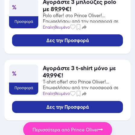
Αγοράστε 3 μπλούζες polo
%
με 89,99€!
Polo offer! στο Prince Oliver!
Επωφελήσου από την προσφορά σε
Προσφορά
Ένδυση του Prince Oliver και κέρδισε
Επαληθευμένο
από τις εκπτώσεις!
Δες την Προσφορά
Αγοράστε 3 t-shirt μόνο με
%
49,99€!
T-shirt offer! στο Prince Oliver!
Επωφελήσου από την προσφορά σε
Προσφορά
Ένδυση του Prince Oliver και κέρδισε
Επαληθευμένο
από τις εκπτώσεις!
Δες την Προσφορά
Περισσότερα από Prince Oliver