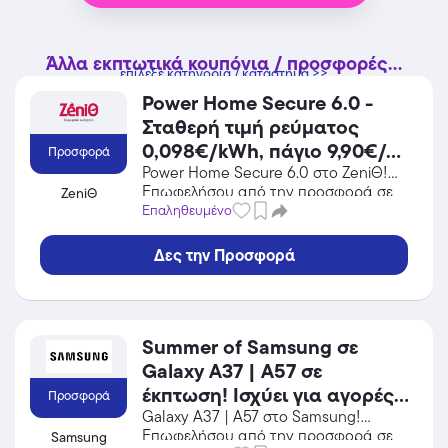
Άλλα εκπτωτικά κουπόνια / προσφορές...
επίλεξε κατηγορία / κατάστημα >>
Power Home Secure 6.0 -
Σταθερή τιμή ρεύματος
0,098€/kWh, πάγιο 9,90€/
Προσφορά
μήνα & δώρο Κάρτα Υγείας
Power Home Secure 6.0 στο ZeniΘ!
Επωφελήσου από την προσφορά σε
ZeniΘ
ΕΥ ΖΗΝ 150€!
Ενέργεια / Φωτοβολταϊκά του ZeniΘ
Επαληθευμένο
και κέρδισε από τις εκπτώσεις!
Δες την Προσφορά
Summer of Samsung σε
Galaxy A37 | A57 σε
έκπτωση! Ισχύει για αγορές
Προσφορά
έως 31/08/2026.
Galaxy A37 | A57 στο Samsung!
Επωφελήσου από την προσφορά σε
Samsung