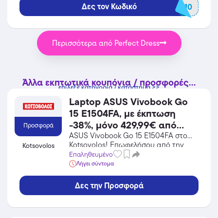
Δες τον Κωδικό
OFF10
Περισσότερα από Perfect Dress
Άλλα εκπτωτικά κουπόνια / προσφορές...
επίλεξε κατηγορία / κατάστημα >>
Laptop ASUS Vivobook Go
15 E1504FA, με έκπτωση
-38%, μόνο 429,99€ από
Προσφορά
699€! Ισχύει για αγορές έως
ASUS Vivobook Go 15 E1504FA στο
Kotsovolos! Επωφελήσου από την
Kotsovolos
09/08/2026.
προσφορά σε Gadgets του Kotsovolos
Επαληθευμένο
και κέρδισε από τις εκπτώσεις!
Λήγει σύντομα
Δες την Προσφορά