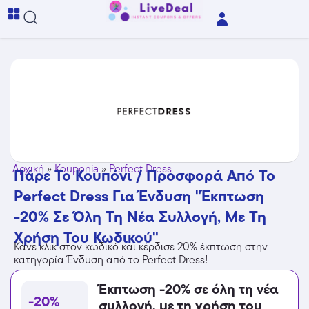
Αρχική
»
Kouponia
»
Perfect Dress
Πάρε Το Κουπόνι / Προσφορά Από Το
Perfect Dress Για Ένδυση "Έκπτωση
-20% Σε Όλη Τη Νέα Συλλογή, Με Τη
Χρήση Του Κωδικού"
Κάνε κλικ στον κωδικό και κέρδισε 20% έκπτωση στην
κατηγορία Ένδυση από το Perfect Dress!
Έκπτωση -20% σε όλη τη νέα
-20%
συλλογή, με τη χρήση του