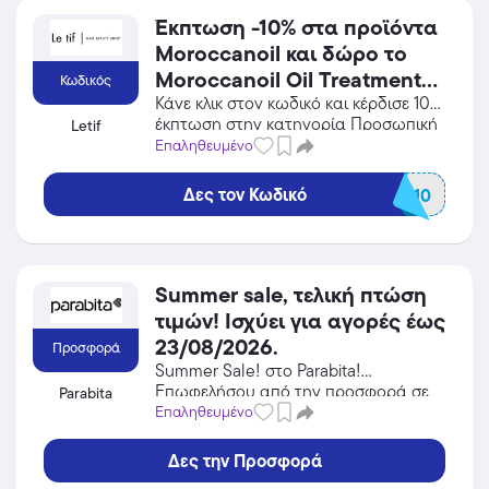
Έκπτωση -10% στα προϊόντα
Moroccanoil και δώρο το
Moroccanoil Oil Treatment
Κωδικός
10ml με την αγορά κάθε
Κάνε κλικ στον κωδικό και κέρδισε 10%
έκπτωση στην κατηγορία Προσωπική
Letif
προϊόντος Moroccanoil!
Φροντίδα / Καλλυντικά από το Letif!
Επαληθευμένο
Ισχύει για αγορές μέχρι
εξαντλήσεως των
Δες τον Κωδικό
MOR10
αποθεμάτων.
Summer sale, τελική πτώση
τιμών! Ισχύει για αγορές έως
23/08/2026.
Προσφορά
Summer Sale! στο Parabita!
Επωφελήσου από την προσφορά σε
Parabita
Αξεσουάρ του Parabita και κέρδισε
Επαληθευμένο
από τις εκπτώσεις!
Δες την Προσφορά