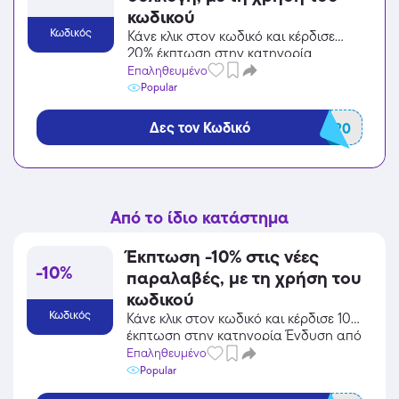
κωδικού
Κωδικός
Κάνε κλικ στον κωδικό και κέρδισε
20% έκπτωση στην κατηγορία
Ένδυση από το Perfect Dress!
Επαληθευμένο
Popular
Δες τον Κωδικό
NEW20
Από το ίδιο κατάστημα
Έκπτωση -10% στις νέες
-10%
παραλαβές, με τη χρήση του
κωδικού
Κωδικός
Κάνε κλικ στον κωδικό και κέρδισε 10%
έκπτωση στην κατηγορία Ένδυση από
το Perfect Dress!
Επαληθευμένο
Popular