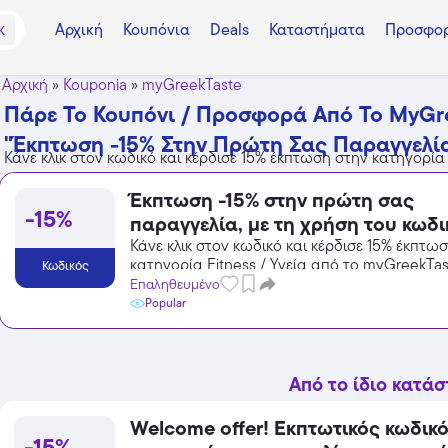
Αρχική
Κουπόνια
Deals
Καταστήματα
Προσφορ
K
Αρχική
»
Kouponia
»
myGreekTaste
Πάρε Το Κουπόνι / Προσφορά Από Το MyGree
"Έκπτωση -15% Στην Πρώτη Σας Παραγγελία
Κάνε κλικ στον κωδικό και κέρδισε 15% έκπτωση στην κατηγορία 
Έκπτωση -15% στην πρώτη σας
-15%
παραγγελία, με τη χρήση του κωδ
Κάνε κλικ στον κωδικό και κέρδισε 15% έκπτω
κατηγορία Fitness / Υγεία από το myGreekTas
Κωδικός
Επαληθευμένο
Popular
Από το ίδιο κατά
Welcome offer! Εκπτωτικός κωδικό
-15%