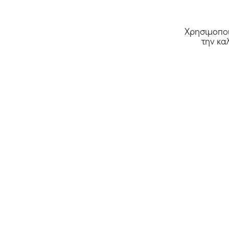
Χρησιμοποι
την κα
Όλα τα καταστήματα >>
Αρχική
Κουπόνια
Deals