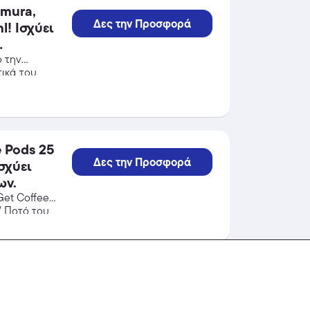
emura,
Δες την Προσφορά
ύει
ό την
ικά του
 Pods 25
Δες την Προσφορά
ων.
Get Coffee!
 Ποτό του