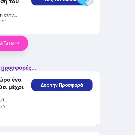
ήση του
ση στην
te!
kTaste
 προσφορές...
τημα >>
ώρο ένα
Δες την Προσφορά
f!
κή
πό τις