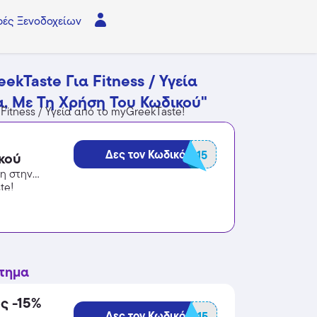
ές Ξενοδοχείων
kTaste Για Fitness / Υγεία
, Με Τη Χρήση Του Κωδικού"
Fitness / Υγεία από το myGreekTaste!
Δες τον Κωδικό
SPECIAL15
ικού
ση στην
te!
στημα
ς -15%
Δες τον Κωδικό
SPECIAL15