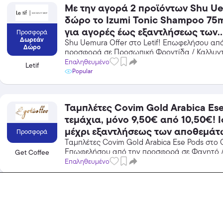
Με την αγορά 2 προϊόντων Shu U
δώρο το Izumi Tonic Shampoo 75ml! Ισχ
για αγορές έως εξαντλήσεως των
Προσφορά
Δωρεάν
αποθεμάτων.
Shu Uemura Offer στο Letif! Επωφελήσου απ
Δώρο
προσφορά σε Προσωπική Φροντίδα / Καλλυντ
Letif και κέρδισε από τις εκπτώσεις!
Επαληθευμένο
Letif
Popular
Ταμπλέτες Covim Gold Arabica Ese
τεμάχια, μόνο 9,50€ από 10,50€! Ισχύει
μέχρι εξαντλήσεως των αποθεμάτ
Προσφορά
Ταμπλέτες Covim Gold Arabica Ese Pods στο 
Επωφελήσου από την προσφορά σε Φαγητό /
Get Coffee
Get Coffee και κέρδισε από τις εκπτώσεις!
Επαληθευμένο