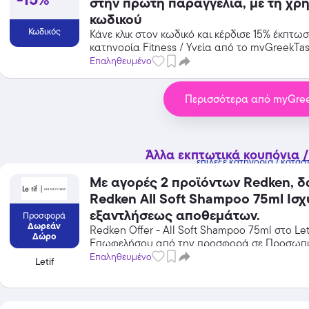
στην πρώτη παραγγελία, με τη χρ
κωδικού
Κωδικός
Κάνε κλικ στον κωδικό και κέρδισε 15% έκπτω
κατηγορία Fitness / Υγεία από το myGreekTas
Επαληθευμένο
Temu
Περισσότερα από myGree
Extra -40% Έκπτωση σε όλα τα
προϊόντα, με τη χρήση του
κωδικού
Featured
Άλλα εκπτωτικά κουπόνια /
επίλεξε κατηγορία / κατάσ
Με αγορές 2 προϊόντων Redken, δ
Redken All Soft Shampoo 75ml Ισχύει μέχρι
εξαντλήσεως αποθεμάτων.
Προσφορά
Δωρεάν
Redken Offer - All Soft Shampoo 75ml στο Leti
Δώρο
Επωφελήσου από την προσφορά σε Προσωπι
Φροντίδα / Καλλυντικά του Letif και κέρδισε α
Επαληθευμένο
Letif
εκπτώσεις!