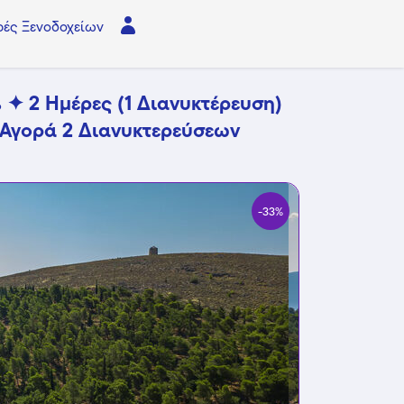
ές Ξενοδοχείων
% ✦ 2 Ημέρες (1 Διανυκτέρευση)
 Αγορά 2 Διανυκτερεύσεων
-33%