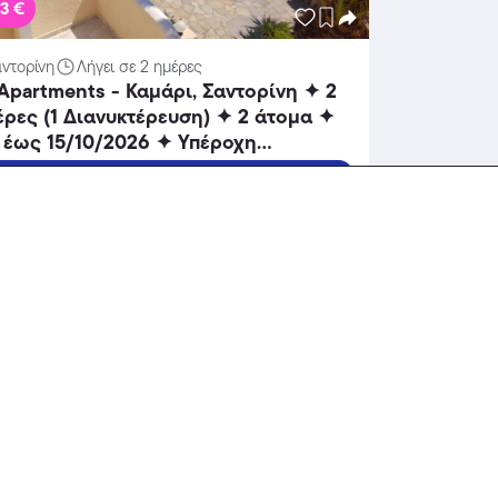
63 €
αντορίνη
Λήγει σε 2 ημέρες
 Apartments - Καμάρι, Σαντορίνη ✦ 2
ρες (1 Διανυκτέρευση) ✦ 2 άτομα ✦
 έως 15/10/2026 ✦ Υπέροχη
οθεσία!
Πάρε το Deal
δοχεία
-30%