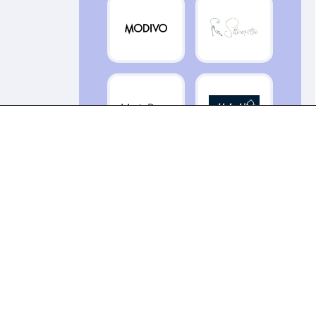
MarieDore
Revolut