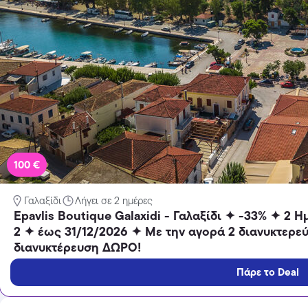
Temu
Extra -40% Έκπτωση σε όλα τα
προϊόντα, με τη χρήση του
κωδικού
Featured
100 €
Γαλαξίδι
Λήγει σε 2 ημέρες
Epavlis Boutique Galaxidi - Γαλαξίδι ✦ -33% ✦ 2 
2 ✦ έως 31/12/2026 ✦ Με την αγορά 2 διανυκτερεύ
διανυκτέρευση ΔΩΡΟ!
Πάρε το Deal