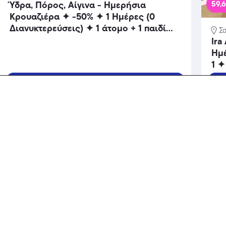
59,
Ύδρα, Πόρος, Αίγινα - Ημερήσια
Κρουαζιέρα ✦ -50% ✦ 1 Ημέρες (0
Διανυκτερεύσεις) ✦ 1 άτομο + 1 παιδί
Σ
έως 4 ετών ✦ 13 ✦ Καθημερινά έως
Ira
31/03/2027 ✦ Μοναδική απόδραση σε 3
Ημέ
νησιά με γεύμα & ζωντανή μουσική!
1 ✦
Τοπ
Πάρε το Deal
Ξενοδοχεία
Ξενο
-30%