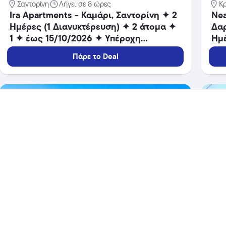
Σαντορίνη
Λήγει σε 8 ώρες
Κ
Ira Apartments - Καμάρι, Σαντορίνη ✦ 2
Nea
Ημέρες (1 Διανυκτέρευση) ✦ 2 άτομα ✦
Δαρ
1 ✦ έως 15/10/2026 ✦ Υπέροχη
Ημέ
Τοποθεσία!
✦ 
Πάρε το Deal
Επι
ΕΠΙ
Ξενοδοχεία
Ξενο
-30%
389 €