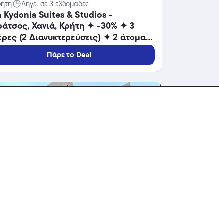
ρήτη
Λήγει σε 3 εβδομάδες
 Kydonia Suites & Studios -
άτσος, Χανιά, Κρήτη ✦ -30% ✦ 3
ρες (2 Διανυκτερεύσεις) ✦ 2 άτομα
8 ✦ 16/09/2026 έως 30/10/2026 ✦
Πάρε το Deal
πλέον 1 Διανυκτέρευση ΔΩΡΟ και
ΠΛΕΟΝ έως 10% σε yellows!
δοχεία
-25%