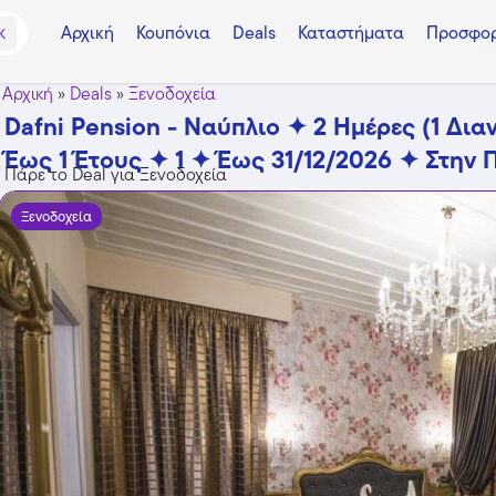
Αρχική
Κουπόνια
Deals
Καταστήματα
Προσφορ
K
Αρχική
»
Deals
»
Ξενοδοχεία
Dafni Pension - Ναύπλιο ✦ 2 Ημέρες (1 Δια
Έως 1 Έτους ✦ 1 ✦ Έως 31/12/2026 ✦ Στην 
Πάρε το Deal για Ξενοδοχεία
Ξενοδοχεία