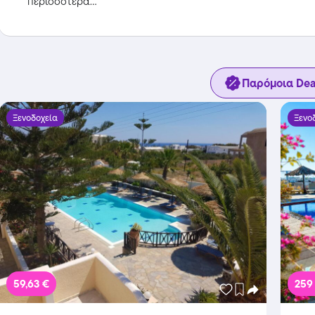
περισσότερα...
Παρόμοια Dea
Ξενοδοχεία
Ξενο
59,63 €
259