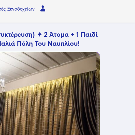
ές Ξενοδοχείων
νυκτέρευση) ✦ 2 Άτομα + 1 Παιδί
Παλιά Πόλη Του Ναυπλίου!