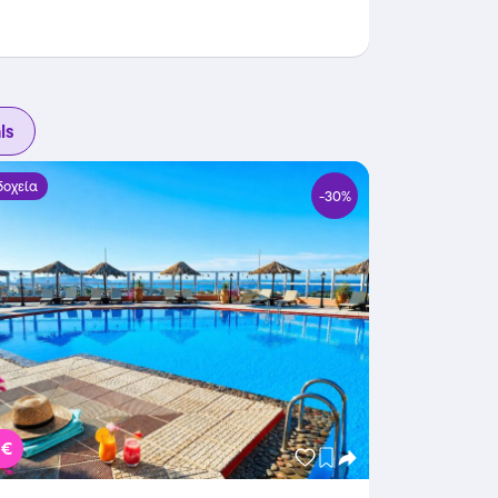
ls
δοχεία
-30%
 €