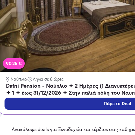
Temu
Extra -40% Έκπτωση σε όλα τα
προϊόντα, με τη χρήση του
κωδικού
Featured
90,25 €
Ναύπλιο
Λήγει σε 8 ώρες
Dafni Pension - Ναύπλιο ✦ 2 Ημέρες (1 Διανυκτέρευ
✦ 1 ✦ έως 31/12/2026 ✦ Στην παλιά πόλη του Ναυπ
Πάρε το Deal
Ανακάλυψε deals για Ξενοδοχεία και κέρδισε στις καθημ