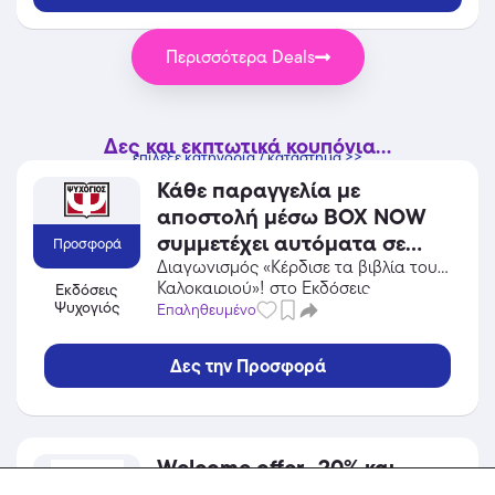
Περισσότερα Deals
Δες και εκπτωτικά κουπόνια...
επίλεξε κατηγορία / κατάστημα >>
Κάθε παραγγελία με
αποστολή μέσω BOX NOW
συμμετέχει αυτόματα σε
Προσφορά
εβδομαδιαία κλήρωση για
Διαγωνισμός «Κέρδισε τα βιβλία του
Καλοκαιριού»! στο Εκδόσεις
Εκδόσεις
μια δωροεπιταγή 50€!
Ψυχογιός
Ψυχογιός! Επωφελήσου από την
Επαληθευμένο
Ισχύει για αγορές έως
προσφορά σε Βιβλία / CD / DVD του
16/08/2026.
Εκδόσεις Ψυχογιός και κέρδισε από
Δες την Προσφορά
τις εκπτώσεις!
Welcome offer -20% και
δωρεάν αποστολή!