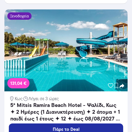
Ξενοδοχεία
131,04 €
Κως
Λήγει σε 3 ώρες
5* Mitsis Ramira Beach Hotel - Ψαλίδι, Κως
✦ 2 Ημέρες (1 Διανυκτέρευση) ✦ 2 άτομα + 1
παιδί έως 1 έτους ✦ 12 ✦ έως 08/08/2027 ✦
Μπροστά στην παραλία!
Πάρε το Deal