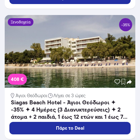
Ξενοδοχεία
-35%
408 €
Άγιοι Θεόδωροι
Λήγει σε 3 ώρες
Siagas Beach Hotel - Άγιοι Θεόδωροι ✦
-35% ✦ 4 Ημέρες (3 Διανυκτερεύσεις) ✦ 2
άτομα + 2 παιδιά, 1 έως 12 ετών και 1 έως 7
ετών ✦ 12 ✦ 18/08/2026 έως 25/08/2026 ✦
Πάρε το Deal
Καθημερινή προβολή παιδικών ταινιών!