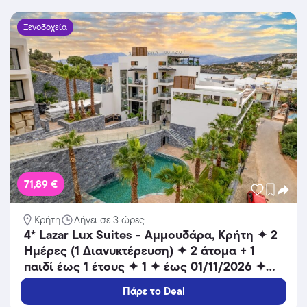
Ξενοδοχεία
71,89 €
Κρήτη
Λήγει σε 3 ώρες
4* Lazar Lux Suites - Αμμουδάρα, Κρήτη ✦ 2
Ημέρες (1 Διανυκτέρευση) ✦ 2 άτομα + 1
παιδί έως 1 έτους ✦ 1 ✦ έως 01/11/2026 ✦
Κοντά σε παραλία!
Πάρε το Deal