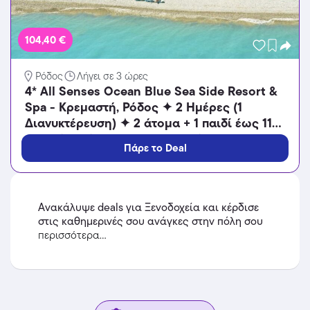
104,40 €
Ρόδος
Λήγει σε 3 ώρες
4* All Senses Ocean Blue Sea Side Resort &
Spa - Κρεμαστή, Ρόδος ✦ 2 Ημέρες (1
Διανυκτέρευση) ✦ 2 άτομα + 1 παιδί έως 11
ετών ✦ 12 ✦ έως 31/10/2026 ✦ Μπροστά
Πάρε το Deal
στην Παραλία!
Ανακάλυψε deals για Ξενοδοχεία και κέρδισε
στις καθημερινές σου ανάγκες στην πόλη σου
περισσότερα...