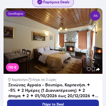
Παρόμοια Deals
Ξενοδοχεία
-5%
110 €
Καρπενήσι
Λήγει σε 3 ώρες
Ξενώνας Αγραία - Βουτύρο, Καρπενήσι ✦
-5% ✦ 2 Ημέρες (1 Διανυκτέρευση) ✦ 2
άτομα ✦ 2 ✦ 01/10/2026 έως 20/12/2026 ✦
Μοναδική θέα!
Πάρε το Deal