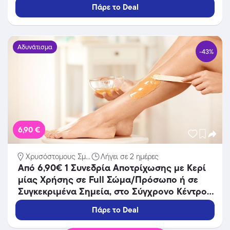
«Glamour Med Spa» στο Αιγάλεω Πλησίον
Πάρε το Deal
Μετρό.
Αδυνάτισμα
-43%
6,90 €
Χρυσόστομους Σμ...
Λήγει σε 2 ημέρες
Από 6,90€ 1 Συνεδρία Αποτρίχωσης με Κερί
μίας Χρήσης σε Full Σώμα/Πρόσωπο ή σε
Συγκεκριμένα Σημεία, στο Σύγχρονο Κέντρο
Αισθητικής Beauty Center Ταύρος.
Πάρε το Deal