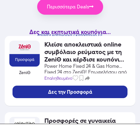
Περισσότερα Deals
Δες και εκπτωτικά κουπόνια...
επίλεξε κατηγορία / κατάστημα >>
Κλείσε αποκλειστικά online
συμβόλαιο ρεύματος με τη
ZeniΘ και κέρδισε κουπόνι
Προσφορά
40€ για αγορές στο Skroutz!
Power Home Fixed 24 & Gas Home
Fixed 24 στο ZeniΘ! Επωφελήσου από
ZeniΘ
την προσφορά σε Ενέργεια /
Επαληθευμένο
Φωτοβολταϊκά του ZeniΘ και κέρδισε
από τις εκπτώσεις!
Δες την Προσφορά
Προσφορές σε γυναικεία
φορέματα με τιμές από
9,99€!
Προσφορά