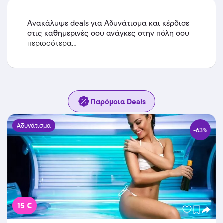
από το ολοκαίνουριο «Diamonds Studio
Solarium» στο Νέο Ηράκλειο!!!
Ανακάλυψε deals για Αδυνάτισμα και κέρδισε
στις καθημερινές σου ανάγκες στην πόλη σου
περισσότερα...
Παρόμοια Deals
Αδυνάτισμα
-63%
15 €