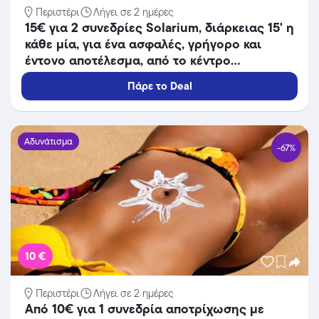
Περιστέρι
Λήγει σε 2 ημέρες
15€ για 2 συνεδρίες Solarium, διάρκειας 15' η
κάθε μία, για ένα ασφαλές, γρήγορο και
έντονο αποτέλεσμα, από το κέντρο
κοσμητικής ιατρικής Mediaspis στο
Πάρε το Deal
Περιστέρι, διπλα στο Μετρό Περιστέρι!
Αδυνάτισμα
-67%
10 €
Περιστέρι
Λήγει σε 2 ημέρες
Από 10€ για 1 συνεδρία αποτρίχωσης με