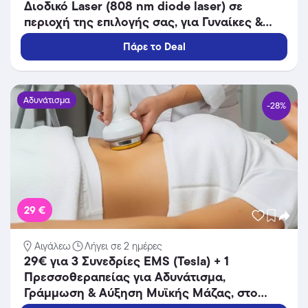
Διοδικό Laser (808 nm diode laser) σε
περιοχή της επιλογής σας, για Γυναίκες &
Άνδρες, από το Mediaspis στο Περιστέρι
Πάρε το Deal
διπλα στ Μετρό Περιστέρι!
Αδυνάτισμα
-28%
29 €
Αιγάλεω
Λήγει σε 2 ημέρες
29€ για 3 Συνεδρίες EMS (Tesla) + 1
Πρεσσοθεραπείας για Αδυνάτισμα,
Γράμμωση & Αύξηση Μυϊκής Μάζας, στο