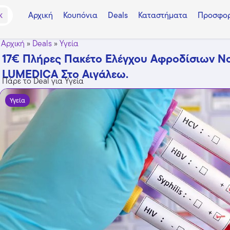
Αρχική
Κουπόνια
Deals
Καταστήματα
Προσφορ
K
Αρχική
»
Deals
»
Υγεία
17€ Πλήρες Πακέτο Ελέγχου Αφροδίσιων Ν
LUMEDICA Στο Αιγάλεω.
Πάρε το Deal για Υγεία
Υγεία