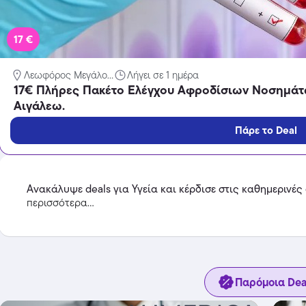
17 €
Λεωφόρος Μεγάλο...
Λήγει σε 1 ημέρα
Temu
17€ Πλήρες Πακέτο Ελέγχου Αφροδίσιων Νοσημάτ
Extra -40% Έκπτωση σε όλα τα
Αιγάλεω.
προϊόντα, με τη χρήση του
κωδικού
Πάρε το Deal
Featured
Ανακάλυψε deals για Υγεία και κέρδισε στις καθημερινές
περισσότερα...
Παρόμοια Dea