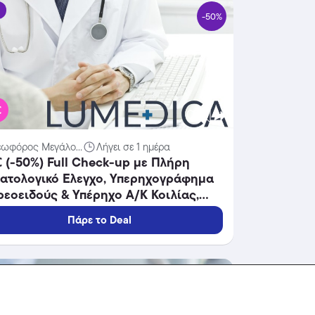
α
-50%
€
εωφόρος Μεγάλο...
Λήγει σε 1 ημέρα
 (-50%) Full Check-up με Πλήρη
ματολογικό Ελεγχο, Υπερηχογράφημα
εοειδούς & Υπέρηχο Α/Κ Κοιλίας,
α LUMEDICA στο Αιγάλεω.
Πάρε το Deal
α
-40%