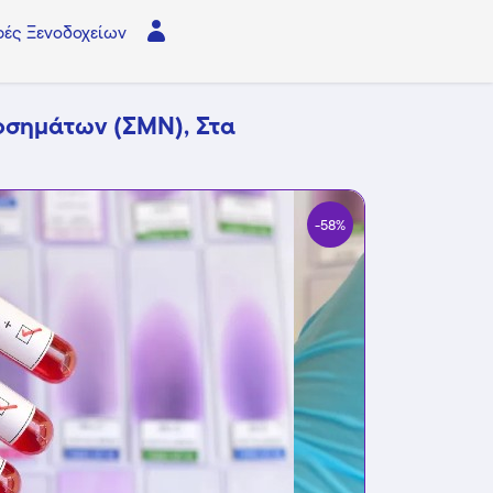
ές Ξενοδοχείων
οσημάτων (ΣΜΝ), Στα
-58%