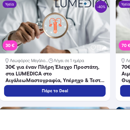
Υγεία
Υγεί
-40%
30 €
70 
Λεωφόρος Μεγάλο...
Λήγει σε 1 ημέρα
Λ
30€ για έναν Πλήρη Έλεγχο Προστάτη,
70€
στα LUMEDICA στο
Αι
ΑιγάλεωΜαστογραφία, Υπέρηχο & Τεστ
Θυρ
ΠΑΠ, στα LUMEDICA στο Αιγάλεω.
στ
Πάρε το Deal
Υγεία
Υγεί
-50%