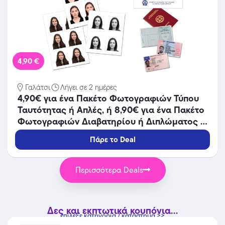
4,90 €
Γαλάτσι
Λήγει σε 2 ημέρες
4,90€ για ένα Πακέτο Φωτογραφιών Τύπου
Ταυτότητας ή Απλές, ή 8,90€ για ένα Πακέτο
Φωτογραφιών Διαβατηρίου ή Διπλώματος ή
Ταυτότητας, στο φωτογραφείο Studio
Πάρε το Deal
Κρικζώνης στο Γαλάτσι.
Περισσότερα Deals
Δες και εκπτωτικά κουπόνια...
επίλεξε κατηγορία / κατάστημα >>