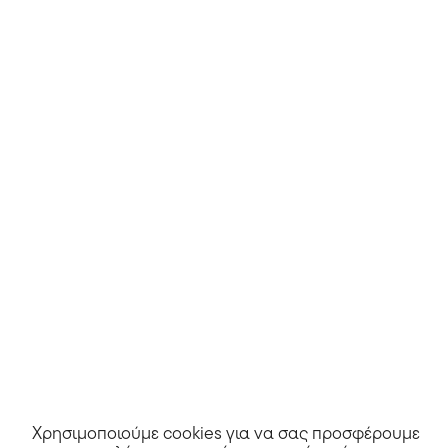
Westwood! Ισχύει για αγορές έως 11/08/2026.
στο BrandsGalaxy
Δες κι άλλα >>
Άλλα καταστήματα
JD Sports CY
Χρησιμοποιούμε cookies για να σας προσφέρουμε