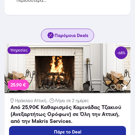
περισσότερα...
Παρόμοια Deals
Υπηρεσίες
-68%
25,90 €
Ηράκλειο Αττική...
Λήγει σε 2 ημέρες
Aπό 25,90€ Καθαρισμός Καμινάδας Τζακιού
(Ανεξαρτήτως Ορόφων) σε Όλη την Αττική,
από την Makris Services.
Πάρε το Deal