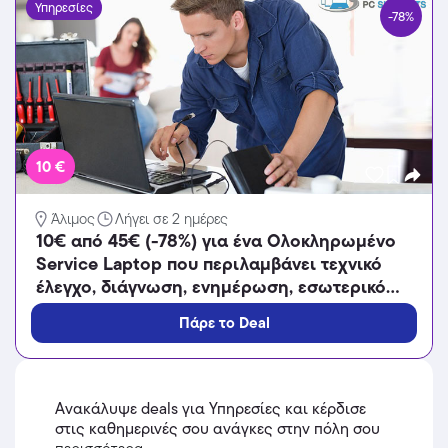
Υπηρεσίες
-78%
10 €
Άλιμος
Λήγει σε 2 ημέρες
10€ από 45€ (-78%) για ένα Ολοκληρωμένο
Service Laptop που περιλαμβάνει τεχνικό
έλεγχο, διάγνωση, ενημέρωση, εσωτερικό
καθαρισμό, επισκευή, εγκατάσταση
Πάρε το Deal
windows- drivers και περιφερειακών
συσκευών, αναβάθμιση και backup με
ΔΩΡΕΑΝ παραλαβή και παράδοση στον
χώρο σας σε όλη την Ελλάδα, από την
Ανακάλυψε deals για Υπηρεσίες και κέρδισε
εξειδικευμένη εταιρεία PC Supports.
στις καθημερινές σου ανάγκες στην πόλη σου