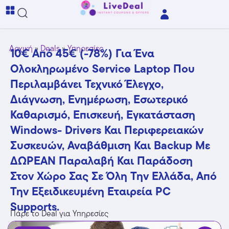
Αρχική
»
Deals
»
Υπηρεσίες
10€ Από 45€ (-78%) Για Ένα
Ολοκληρωμένο Service Laptop Που
Περιλαμβάνει Τεχνικό Έλεγχο,
Διάγνωση, Ενημέρωση, Εσωτερικό
Καθαρισμό, Επισκευή, Εγκατάσταση
Windows- Drivers Και Περιφερειακών
Συσκευών, Αναβάθμιση Και Backup Με
ΔΩΡΕΑΝ Παραλαβή Και Παράδοση
Στον Χώρο Σας Σε Όλη Την Ελλάδα, Από
Την Εξειδικευμένη Εταιρεία PC
Supports.
Πάρε το Deal για Υπηρεσίες