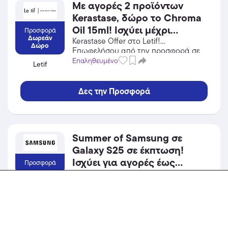
Με αγορές 2 προϊόντων
Kerastase, δώρο το Chroma
Oil 15ml! Ισχύει μέχρι
Προσφορά
Δωρεάν
εξαντλήσεως των
Kerastase Offer στο Letif!
Δώρο
Επωφελήσου από την προσφορά σε
αποθεμάτων.
Προσωπική Φροντίδα / Καλλυντικά
Επαληθευμένο
Letif
του Letif και κέρδισε από τις
εκπτώσεις!
Δες την Προσφορά
Summer of Samsung σε
Galaxy S25 σε έκπτωση!
Ισχύει για αγορές έως
Προσφορά
31/08/2026.
Galaxy S25 στο Samsung!
Επωφελήσου από την προσφορά σε
Samsung
Gadgets του Samsung και κέρδισε
Επαληθευμένο
από τις εκπτώσεις!
Δες την Προσφορά