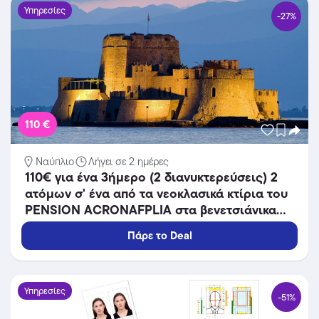
Υπηρεσίες
-27%
110 €
Ναύπλιο
Λήγει σε 2 ημέρες
110€ για ένα 3ήμερο (2 διανυκτερεύσεις) 2
ατόμων σ' ένα από τα νεοκλασικά κτίρια του
PENSION ACRONAFPLIA στα βενετσιάνικα
σοκάκια του Ναυπλίου!
Πάρε το Deal
Υπηρεσίες
-51%