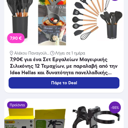
7,90 €
Αλέκου Παναγούλ...
Λήγει σε 1 ημέρα
7,90€ για ένα Σετ Εργαλείων Μαγειρικής
Σιλικόνης 12 Τεμαχίων, με παραλαβή από την
Idea Hellas και δυνατότητα πανελλαδικής
αποστολής στο χώρo σας.Κωδ:.230.21186F
Πάρε το Deal
Προϊόντα
-55%