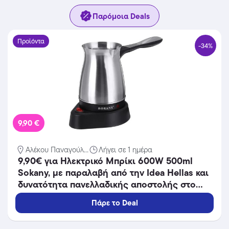
Παρόμοια Deals
Προϊόντα
-34%
9,90 €
Αλέκου Παναγούλ...
Λήγει σε 1 ημέρα
9,90€ για Ηλεκτρικό Μπρίκι 600W 500ml
Sokany, με παραλαβή από την Idea Hellas και
δυνατότητα πανελλαδικής αποστολής στο
χώρo σας.Κωδ:230.20377
Πάρε το Deal