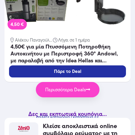
4,50 €
Αλέκου Παναγούλ...
Λήγει σε 1 ημέρα
4,50€ για μία Πτυσσόμενη Ποτηροθήκη
Αυτοκινήτου με Περιστροφή 360° Andowl,
με παραλαβή από την Idea Hellas και
δυνατότητα πανελλαδικής αποστολής στο
Πάρε το Deal
χώρo σας.Κωδ:.230.21395X
Περισσότερα Deals
Δες και εκπτωτικά κουπόνια...
επίλεξε κατηγορία / κατάστημα >>
Κλείσε αποκλειστικά online
συμβόλαιο ρεύματος με τη