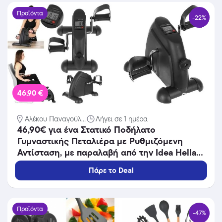
Προϊόντα
-22%
46,90 €
Αλέκου Παναγούλ...
Λήγει σε 1 ημέρα
46,90€ για ένα Στατικό Ποδήλατο
Γυμναστικής Πεταλιέρα με Ρυθμιζόμενη
Αντίσταση, με παραλαβή από την Idea Hellas
και δυνατότητα πανελλαδικής αποστολής στο
Πάρε το Deal
χώρo σας.Κωδ:230.20896Χ
Προϊόντα
-47%