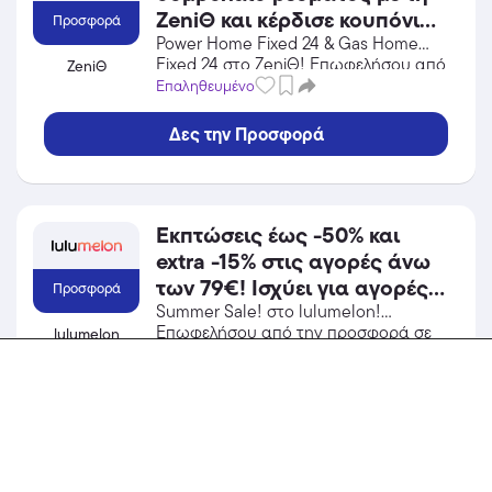
ZeniΘ και κέρδισε κουπόνι
Προσφορά
40€ για αγορές στο Skroutz!
Power Home Fixed 24 & Gas Home
Fixed 24 στο ZeniΘ! Επωφελήσου από
ZeniΘ
την προσφορά σε Ενέργεια /
Επαληθευμένο
Φωτοβολταϊκά του ZeniΘ και κέρδισε
από τις εκπτώσεις!
Δες την Προσφορά
Εκπτώσεις έως -50% και
extra -15% στις αγορές άνω
των 79€! Ισχύει για αγορές
Προσφορά
έως 31/08/2026.
Summer Sale! στο lulumelon!
Επωφελήσου από την προσφορά σε
lulumelon
Παιδικά Ρούχα / Παπούτσια του
Επαληθευμένο
lulumelon και κέρδισε από τις
εκπτώσεις!
Δες την Προσφορά