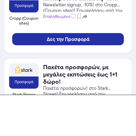
Newsletter signup, -10%! στο Cropp
Προσφορά
(Coupon sites)! Επωφελήσου από την
προσφορά σε Ένδυση του Cropp
Επαληθευμένο
Cropp (Coupon
(Coupon sites) και κέρδισε από τις
sites)
εκπτώσεις!
Δες την Προσφορά
Πακέτα προσφορών, με
μεγάλες εκπτώσεις έως 1+1
δώρο!
Προσφορά
Πακέτα προσφορών! στο Stark
Stores! Επωφελήσου από την
Stark Stores
προσφορά σε Gadgets του Stark
Επαληθευμένο
Stores και κέρδισε από τις εκπτώσεις!
Δες την Προσφορά