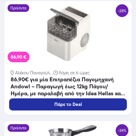
Προϊόντα
-28%
86,90 €
Αλέκου Παναγούλ...
Λήγει σε 6 ώρες
86,90€ για μία Επιτραπέζια Παγομηχανή
Andowl – Παραγωγή έως 12kg Πάγου/
Ημέρα, με παραλαβή από την Idea Hellas και
δυνατότητα πανελλαδικής αποστολής στο
Πάρε το Deal
χώρo σας.Κωδ:230.21432F
Προϊόντα
-34%