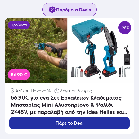
Παρόμοια Deals
Προϊόντα
-28%
56,90 €
Αλέκου Παναγούλ...
Λήγει σε 6 ώρες
56,90€ για ένα Σετ Εργαλείων Κλαδέματος
Μπαταρίας Mini Αλυσοπρίονο & Ψαλίδι
2×48V, με παραλαβή από την Idea Hellas και
δυνατότητα πανελλαδικής αποστολής στο
Πάρε το Deal
χώρo σας.Κωδ:230.21397QL