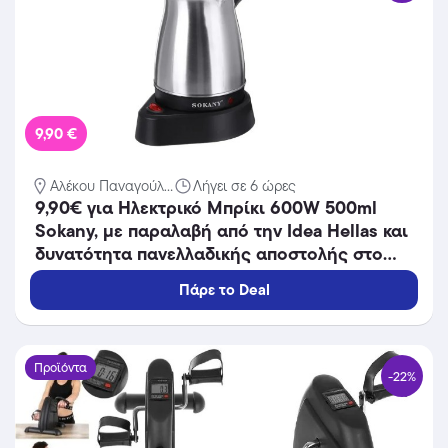
9,90 €
Αλέκου Παναγούλ...
Λήγει σε 6 ώρες
9,90€ για Ηλεκτρικό Μπρίκι 600W 500ml
Sokany, με παραλαβή από την Idea Hellas και
δυνατότητα πανελλαδικής αποστολής στο
χώρo σας.Κωδ:230.20377
Πάρε το Deal
Προϊόντα
-22%