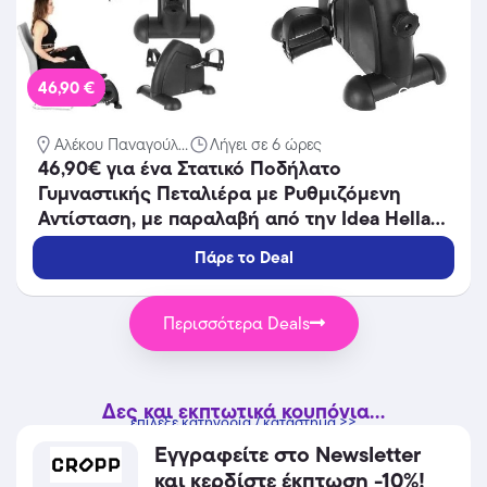
46,90 €
Αλέκου Παναγούλ...
Λήγει σε 6 ώρες
46,90€ για ένα Στατικό Ποδήλατο
Γυμναστικής Πεταλιέρα με Ρυθμιζόμενη
Αντίσταση, με παραλαβή από την Idea Hellas
και δυνατότητα πανελλαδικής αποστολής στο
Πάρε το Deal
χώρo σας.Κωδ:230.20896Χ
Περισσότερα Deals
Δες και εκπτωτικά κουπόνια...
επίλεξε κατηγορία / κατάστημα >>
Εγγραφείτε στο Newsletter
και κερδίστε έκπτωση -10%!