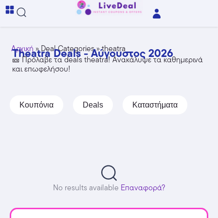
Αρχική
»
Deal Categories
»
theatra
Theatra Deals - Αύγουστος 2026
🎫 Πρόλαβε τα deals theatra! Ανακάλυψε τα καθημερινά
και επωφελήσου!
Κουπόνια
Deals
Καταστήματα
No results available
Επαναφορά?