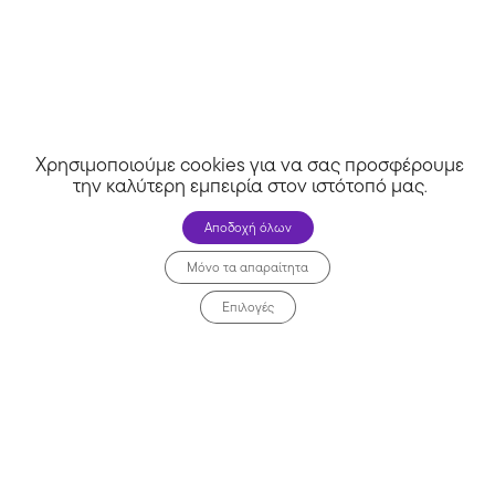
Όροι χρήσης
Απόρρητο
Μη χάσεις καμία προσφορά!
Χρησιμοποιούμε cookies για να σας προσφέρουμε
την καλύτερη εμπειρία στον ιστότοπό μας
.
Συμφωνώ να λαμβάνω προσφορές μέσω email.
Αποδοχή όλων
🚀 Πάρε προσφορές
Μόνο τα απαραίτητα
Επιλογές