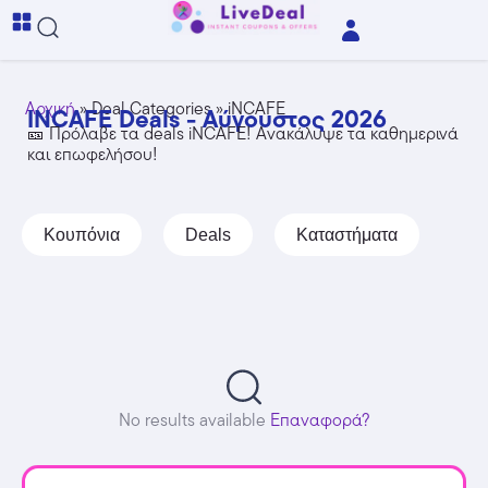
Αρχική
»
Deal Categories
»
iNCAFE
INCAFE Deals - Αύγουστος 2026
🎫 Πρόλαβε τα deals iNCAFE! Ανακάλυψε τα καθημερινά
και επωφελήσου!
Κουπόνια
Deals
Καταστήματα
No results available
Επαναφορά?