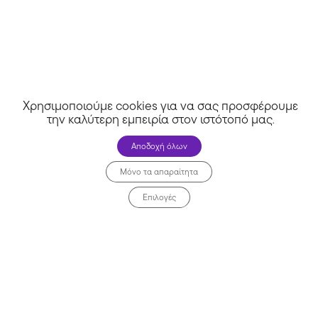
Όροι χρήσης
Απόρρητο
Μη χάσεις καμία προσφορά!
Χρησιμοποιούμε cookies για να σας προσφέρουμε
την καλύτερη εμπειρία στον ιστότοπό μας
.
Συμφωνώ να λαμβάνω προσφορές μέσω email.
Αποδοχή όλων
🚀 Πάρε προσφορές
Μόνο τα απαραίτητα
Επιλογές