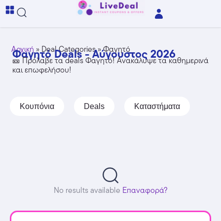
Αρχική
»
Deal Categories
»
Φαγητό
Φαγητό Deals - Αύγουστος 2026
🎫 Πρόλαβε τα deals Φαγητό! Ανακάλυψε τα καθημερινά
και επωφελήσου!
Κουπόνια
Deals
Καταστήματα
No results available
Επαναφορά?