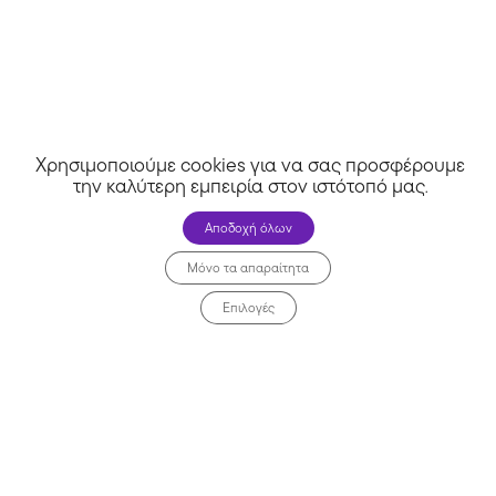
Όροι χρήσης
Απόρρητο
Μη χάσεις καμία προσφορά!
Χρησιμοποιούμε cookies για να σας προσφέρουμε
την καλύτερη εμπειρία στον ιστότοπό μας
.
Συμφωνώ να λαμβάνω προσφορές μέσω email.
Αποδοχή όλων
🚀 Πάρε προσφορές
Μόνο τα απαραίτητα
Επιλογές