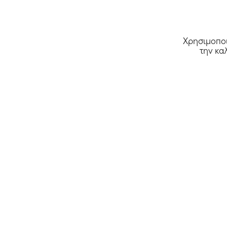
Ένδυση
37
Ενέργεια / Φωτοβολταϊκά
9
Εσώρουχα
3
Χρησιμοποι
Η/Υ / Ηλεκτρονικά
1
την κα
Ηλεκτρικές Συσκευές
1
Load more
Reset
Αρχική
Κουπόνια
Deals
Καταστήμα
Προσφορές