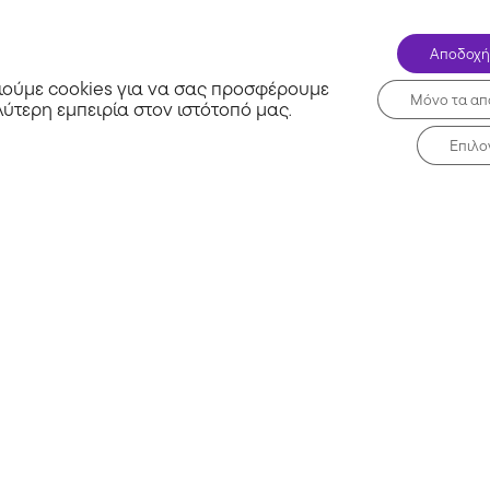
Αποδοχή
ούμε cookies για να σας προσφέρουμε
Μόνο τα απ
λύτερη εμπειρία στον ιστότοπό μας
.
Επιλο
Σχετικά με εμάς
Μη 
Συχνές Ερωτήσεις
Blog
τα
Επικοινωνία
 Ξενοδοχείων
Όροι χρήσης
Σ
Απόρρητο