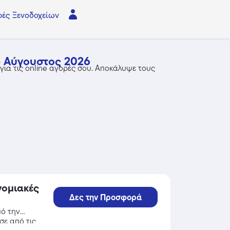
ές Ξενοδοχείων
- Αύγουστος 2026
για τις online αγορές σου. Αποκάλυψε τους
νομιακές
Δες την Προσφορά
πό την
σε από τις