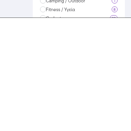
Camping / Outdoor
1
Fitness / Υγεία
8
Gadgets
23
VPN / Ασφάλεια Internet
3
Αθλητικά Είδη
13
Αναλώσιμα
1
Αξεσουάρ
49
Ασφάλειες Αυτοκινήτου
1
Ασφάλειες Μηχανής
3
Ασφάλειες Σπιτιού
1
Βιβλία / CD / DVD
7
Διακόσμηση
3
Είδη Supermarket
3
Είδη Δώρων
1
Είδη Σπιτιού / Κήπος / DIY
11