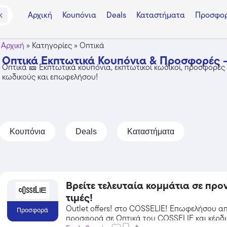
Αρχική
Κουπόνια
Deals
Καταστήματα
Προσφορ
K
Αρχική
»
Κατηγορίες
»
Οπτικά
Οπτικά Εκπτωτικά Κουπόνια & Προσφορές 
Οπτικά 🎫 Εκπτωτικά κουπόνια, εκπτωτικοί κωδικοί, προσφορές 
κωδικούς και επωφελήσου!
Κουπόνια
Deals
Καταστήματα
Βρείτε τελευταία κομμάτια σε προ
τιμές!
Temu
Outlet offers! στο COSSELIE! Επωφελήσου α
Προσφορά
προσφορά σε Οπτικά του COSSELIE και κέρδι
Extra -40% Έκπτωση σε όλα τα